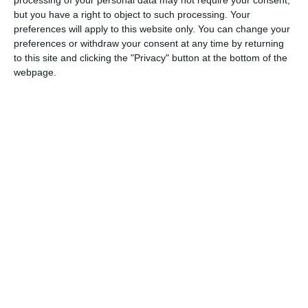
processing of your personal data may not require your consent,
di Campo Democratico, si è espresso su
but you have a right to object to such processing. Your
Estense.com
in merito alle posizioni del
preferences will apply to this website only. You can change your
preferences or withdraw your consent at any time by returning
Forum Ferrara Partecipata e della Rete
to this site and clicking the "Privacy" button at the bottom of the
Giustizia Climatica sulle azioni per aggregare
webpage.
le forze di centrosinistra. Di seguito il
contributo al dialogo del Forum Ferrara
Partecipata
Abbiamo davanti cinque anni. Pensiamo sia
necessario innanzitutto aprire una “fase
costituente“, che veda protagonisti e
coinvolti tutti i soggetti, siano essi forze
politiche, associazioni, realtà di
rappresentanza sociale e anche singole
persone interessate ad elaborare un’idea di
città adeguata ai bisogni dei