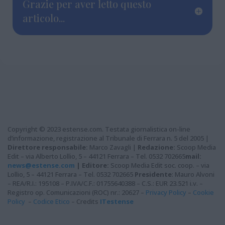
Grazie per aver letto questo
articolo...
Copyright © 2023 estense.com. Testata giornalistica on-line
d’informazione, registrazione al Tribunale di Ferrara n. 5 del 2005 |
Direttore responsabile:
Marco Zavagli |
Redazione:
Scoop Media
Edit – via Alberto Lollio, 5 – 44121 Ferrara – Tel. 0532 702665
mail:
news@estense.com
|
Editore:
Scoop Media Edit soc. coop. – via
Lollio, 5 – 44121 Ferrara – Tel. 0532 702665
Presidente
: Mauro Alvoni
– REA/R.I.: 195108 – P.IVA/C.F.: 01755640388 – C.S.: EUR 23.521 i.v. –
Registro op. Comunicazioni (ROC) nr.: 20627 –
Privacy Policy
–
Cookie
Policy
–
Codice Etico
– Credits
ITestense