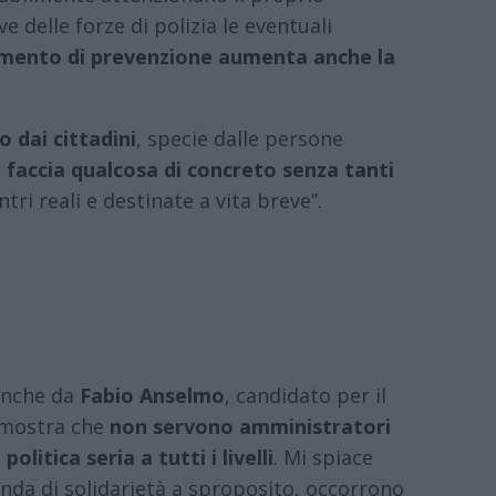
e delle forze di polizia le eventuali
umento di prevenzione aumenta anche la
 dai cittadini
, specie dalle persone
accia qualcosa di concreto senza tanti
ri reali e destinate a vita breve”.
 anche da
Fabio Anselmo
, candidato per il
dimostra che
non servono amministratori
olitica seria a tutti i livelli
. Mi spiace
nda di solidarietà a sproposito, occorrono