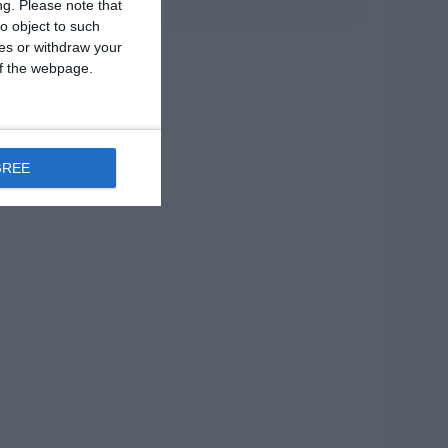
ng.
Please note that
o object to such
ces or withdraw your
 of the webpage.
GREE