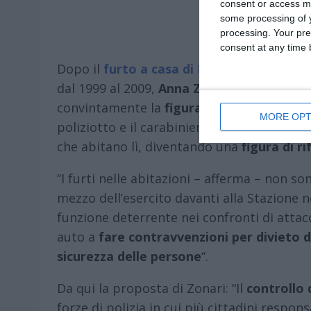
consent or access m
some processing of y
processing. Your pre
consent at any time b
Dopo il
furto a casa di Pier Giorgio Dall’
dal 1999 al 2009,
Anna Zonari
, candidata s
convintamente la
figura del vigile di quar
MORE OPT
poliziotto e il carabiniere di quartiere, ch
che abitano lì, diventando una
figura di r
“I furti nelle abitazioni – afferma – non son
mezzo dell’esercito davanti alla Stazione n
funzione deterrente nei confronti di attacch
auto a
fare contravvenzioni per divieto d
sicurezza delle persone
“.
Da qui la proposta di Zonari: “Il
controllo 
forze di polizia in cui più cittadini respo