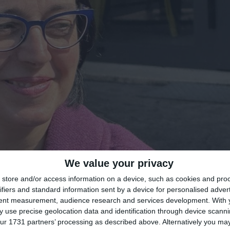
We value your privacy
store and/or access information on a device, such as cookies and pro
di
Redazione
|

ifiers and standard information sent by a device for personalised adver
tent measurement, audience research and services development.
With 
 use precise geolocation data and identification through device scanni
ur 1731 partners’ processing as described above. Alternatively you may 