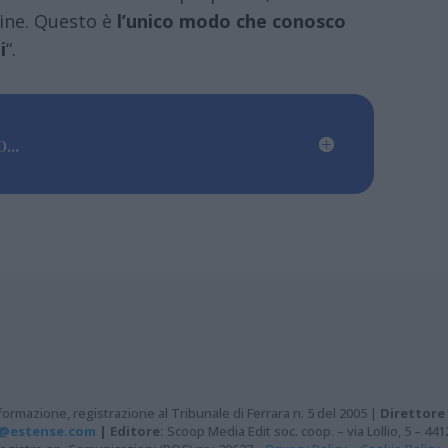
dine. Questo è
l’unico modo che conosco
i
“.
...
ormazione, registrazione al Tribunale di Ferrara n. 5 del 2005 |
Direttore
@estense.com
|
Editore:
Scoop Media Edit soc. coop. – via Lollio, 5 – 44