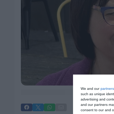
We and our
partners
such as unique ident
advertising and con
and our partners may




consent to our and o