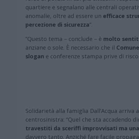
quartiere e segnalano alle centrali operativ
anomalie, oltre ad essere un
efficace str
percezione di sicurezza
“.
“Questo tema – conclude – è
molto sentito
anziane o sole. È necessario che il
Comune f
slogan
e conferenze stampa prive di riscont
Solidarietà alla famiglia Dall’Acqua arriva
centrosinistra: “Quel che sta accadendo 
travestiti da sceriffi improvvisati ma una p
davvero tanto. Anziché fare facile propaga