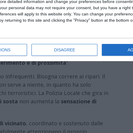
ore detailed information and change your preferences before consenti
our personal data may not require your consent, but you have a right t
ferences will apply to this website only. You can change your preferen
y returning to this site and clicking the "Privacy" button at the bottom
Acqua
, presidente della Provincia di Ferrara
indaco per La Comune, chiede di “riattivare
tiere
, e così pure perorare lo stesso per il
IONS
DISAGREE
A
e
ascolti la preoccupazione delle persone
iferimento e di prossimità
“.
o infrequenti. Bisogna correre ai ripari. Il
on serve a niente, in quanto ha solo
i terroristici. La Polizia Locale che gira in
i sosta
non aumenta la
sensazione di
di vicinato
, coordinato e sostenuto dalle
nsabilmente attenzionano il proprio