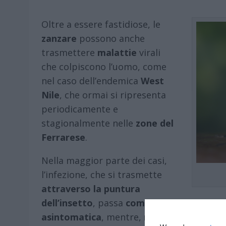
Oltre a essere fastidiose, le
zanzare
possono anche
trasmettere
malattie
virali
che colpiscono l’uomo, come
nel caso dell’endemica
West
Nile
, che ormai si ripresenta
periodicamente e
stagionalmente nelle
zone del
Ferrarese
.
Nella maggior parte dei casi,
l’infezione, che si trasmette
attraverso la puntura
dell’insetto
, passa
come
asintomatica
, mentre,
nel 20%
dei casi, l