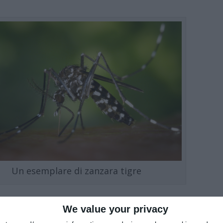
Un esemplare di zanzara tigre
We value your privacy
e
persone colpite
possono manifestare