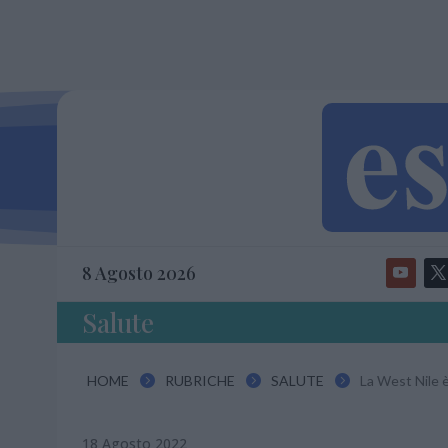
8 Agosto 2026
Salute
HOME
RUBRICHE
SALUTE
La West Nile 



18 Agosto 2022