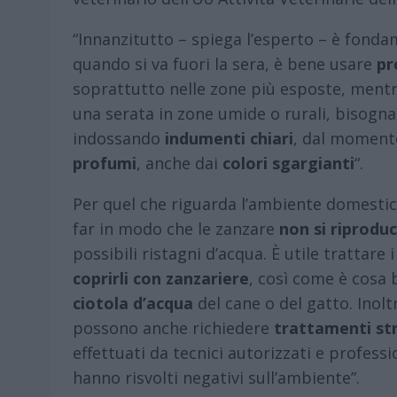
“Innanzitutto – spiega l’esperto – è fonda
quando si va fuori la sera, è bene usare
pr
soprattutto nelle zone più esposte, men
una serata in zone umide o rurali, bisogn
indossando
indumenti chiari
, dal momento
profumi
, anche dai
colori sgargianti
“.
Per quel che riguarda l’ambiente domestic
far in modo che le zanzare
non si riprodu
possibili ristagni d’acqua. È utile trattare 
coprirli con zanzariere
, così come è cosa
ciotola d’acqua
del cane o del gatto. Inoltr
possono anche richiedere
trattamenti str
effettuati da tecnici autorizzati e professi
hanno risvolti negativi sull’ambiente”.