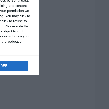
cess personal data,
tising and content,
your permission we
ng. You may click to
click to refuse to
ng.
Please note that
o object to such
ces or withdraw your
 of the webpage.
GREE