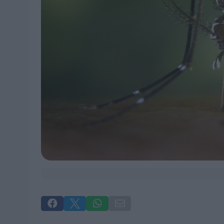



