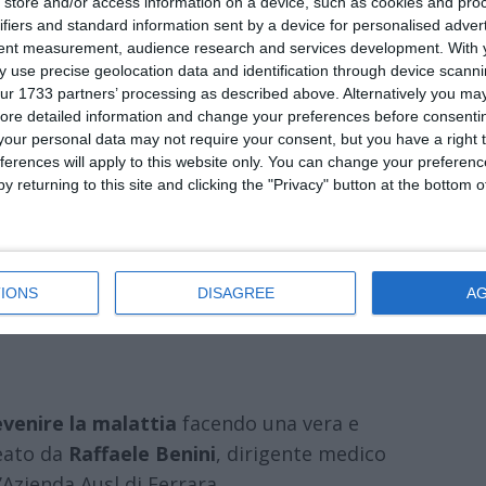
store and/or access information on a device, such as cookies and pro
influenza.
ifiers and standard information sent by a device for personalised adver
tent measurement, audience research and services development.
With 
 una forma
neurologica grave
è
meno
 use precise geolocation data and identification through device scanni
etti anziani
e
immunodepressi
.
ur 1733 partners’ processing as described above. Alternatively you may 
ore detailed information and change your preferences before consenti
segnalati 25 casi di forma neuroinvasiva
our personal data may not require your consent, but you have a right t
ferences will apply to this website only. You can change your preferen
llo scorso 21 luglio, quando a perdere la
y returning to this site and clicking the "Privacy" button at the bottom
 di Copparo
, per una grave forma di
IONS
DISAGREE
A
evenire la malattia
facendo una vera e
eato da
Raffaele Benini
, dirigente medico
l’Azienda Ausl di Ferrara.