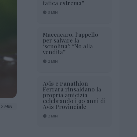
fatica estrema”
3 MIN
Maccacaro, l’appello
per salvare la
‘scuolina’: “No alla
vendita”
2 MIN
Avis e Panathlon
Ferrara rinsaldano la
propria amicizia
celebrando i 90 anni di
Avis Provinciale
2 MIN
2 MIN