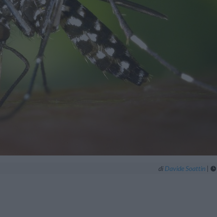
di
Davide Soattin
|
