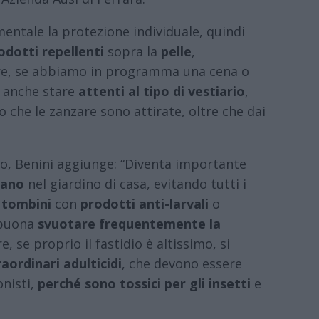
mentale la protezione individuale, quindi
odotti repellenti
sopra la
pelle
,
tre, se abbiamo in programma una cena o
a anche stare
attenti al tipo di vestiario
,
 che le zanzare sono attirate, oltre che dai
o, Benini aggiunge: “Diventa importante
cano
nel giardino di casa, evitando tutti i
i
tombini
con
prodotti anti-larvali
o
 buona
svuotare frequentemente la
e, se proprio il fastidio è altissimo, si
aordinari adulticidi
, che devono essere
onisti,
perché sono tossici per gli insetti
e