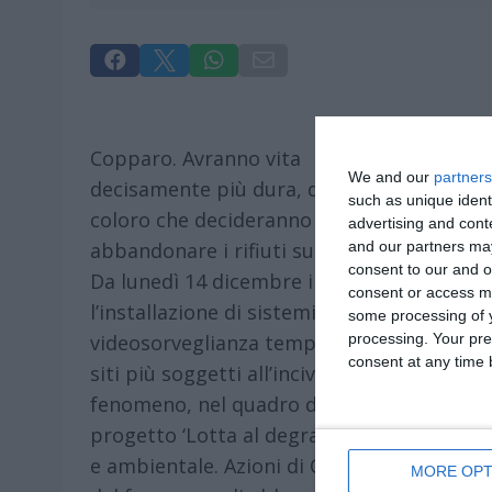




Copparo. Avranno vita
We and our
partners
decisamente più dura, d’ora in poi,
such as unique ident
coloro che decideranno di
advertising and con
and our partners may
abbandonare i rifiuti sul territorio.
consent to our and o
Da lunedì 14 dicembre inizierà
consent or access m
l’installazione di sistemi di
some processing of y
processing. Your pre
videosorveglianza temporanea nei
consent at any time b
siti più soggetti all’incivile
fenomeno, nel quadro del
progetto ‘Lotta al degrado urbano
e ambientale. Azioni di Contrasto
MORE OPT