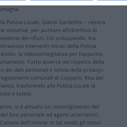
 Romagna.
 Polizia Locale, Gianni Gardellini – rientra
ie iniziative, per puntare all’obiettivo di
andono dei rifiuti. Ciò sviluppando, tra
o attraverso interventi mirati della Polizia
esidio, la videosorveglianza per l’appunto,
mportamenti. Tutto avverrà nel rispetto della
o dei dati personali e tutela della privacy».
 regolamenti comunali di Copparo, Riva del
anza, trasferendo alla Polizia Locale la
nto e tutela.
tivo, si è attuato un coinvolgimento del
 del loro personale ad agenti accertatori,
 Comuni dell’Unione. In tal modo gli stessi