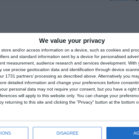
We value your privacy
store and/or access information on a device, such as cookies and pro
ifiers and standard information sent by a device for personalised adver
tent measurement, audience research and services development.
With 
 use precise geolocation data and identification through device scanni
ur 1731 partners’ processing as described above. Alternatively you may 
ore detailed information and change your preferences before consenti
our personal data may not require your consent, but you have a right t
ferences will apply to this website only. You can change your preferen
y returning to this site and clicking the "Privacy" button at the bottom
IONS
DISAGREE
A