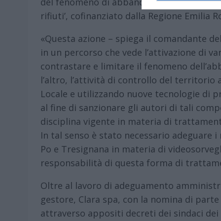
del fenomeno di abbandono dei
rifiuti’, cofinanziato dalla Regione Emilia
«Questa azione – spiega il comandante della
in un percorso che vede l’attivazione di var
contrastare e limitare il fenomeno dell’abb
l’altro, l’attività di controllo del territori
Locale e utilizzando nuove tecnologie di pr
al fine di sanzionare gli autori di tali co
disciplina vigente in materia di trattament
In tal senso è stato necessario adeguare i
Po e Tresignana in materia di videosorvegli
responsabilità di questa forma di trattame
Oltre al lavoro di adeguamento amministra
gestore, Clara spa, con la nomina di parte
attraverso appositi decreti dei sindaci dei