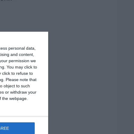
cess personal data,
tising and content,
your permission we
ng. You may click to
click to refuse to
ng.
Please note that
o object to such
ces or withdraw your
 of the webpage.
GREE