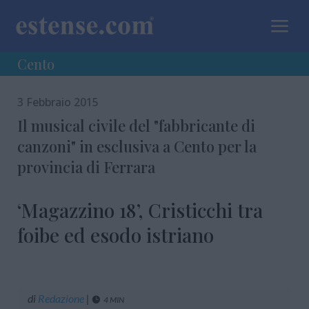
a
Cento
3 Febbraio 2015
Il musical civile del "fabbricante di
canzoni" in esclusiva a Cento per la
provincia di Ferrara
‘Magazzino 18’, Cristicchi tra
foibe ed esodo istriano
di
Redazione
|
4 MIN
