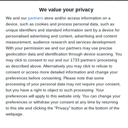
toccante che si trova nel Porto Vecchio di
Trieste. Una vicenda complessa e mai
We value your privacy
abbastanza conosciuta del nostro Novecento,
We and our
partners
store and/or access information on a
device, such as cookies and process personal data, such as
testimoniata da piccoli, umili ricordi che
unique identifiers and standard information sent by a device for
appartengono alla quotidianità: una sedia,
personalised advertising and content, advertising and content
accatastata assieme a molte altre, porta un
measurement, audience research and services development.
With your permission we and our partners may use precise
nome, una sigla, un numero e la scritta
geolocation data and identification through device scanning. You
“Servizio Esodo”.
may click to consent to our and our 1733 partners’ processing
as described above. Alternatively you may click to refuse to
Punteggiato da canzoni e musiche inedite di
consent or access more detailed information and change your
preferences before consenting.
Please note that some
Simone Cristicchi – rigorosamente eseguite
processing of your personal data may not require your consent,
dal vivo – coadiuvato nella scrittura da Jan
but you have a right to object to such processing. Your
Bernas e diretto dalla mano esperta di
preferences will apply to this website only. You can change your
preferences or withdraw your consent at any time by returning
Antonio Calenda, Cristicchi partirà proprio
to this site and clicking the "Privacy" button at the bottom of the
dagli oggetti privati, ancora conservati nel
webpage.
“magazzino 18”, per riportare alla luce ogni
vita che vi si nasconde: la narrerà