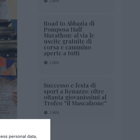
2 MIN
Road to Abbazia di
Pomposa Half
Marathon: al via le
uscite gratuite di
corsa e cammino
aperte a tutti
2 MIN
Successo e festa di
sport a Renazzo: oltre
ottanta giovanissimi al
Trofeo “Il Mascalzone”
2 MIN
cess personal data,