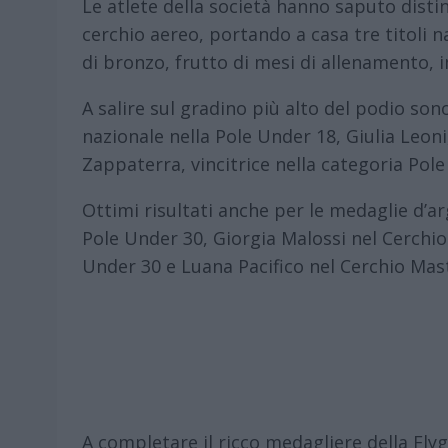
Le atlete della società hanno saputo disting
cerchio aereo, portando a casa tre titoli 
di bronzo, frutto di mesi di allenamento,
A salire sul gradino più alto del podio so
nazionale nella Pole Under 18, Giulia Leoni
Zappaterra, vincitrice nella categoria Pole
Ottimi risultati anche per le medaglie d’a
Pole Under 30, Giorgia Malossi nel Cerchi
Under 30 e Luana Pacifico nel Cerchio Mast
A completare il ricco medagliere della Flyg