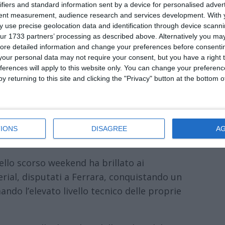
ifiers and standard information sent by a device for personalised adver
tent measurement, audience research and services development.
With 
 use precise geolocation data and identification through device scanni
ur 1733 partners’ processing as described above. Alternatively you may 
ore detailed information and change your preferences before consenti
our personal data may not require your consent, but you have a right t
ferences will apply to this website only. You can change your preferen
y returning to this site and clicking the "Privacy" button at the bottom
di
Redazione
|

IONS
DISAGREE
A
llo scorso weekend ha brillato ai
erial, disputati a Ferrara, conquistando un
ndo l’elevato livello tecnico delle proprie