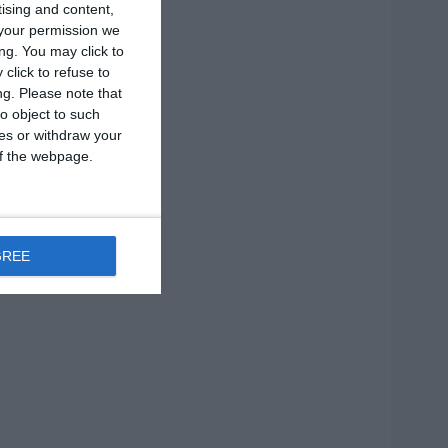
tising and content,
your permission we
ng. You may click to
click to refuse to
ng.
Please note that
o object to such
ces or withdraw your
 of the webpage.
2 MIN
GREE