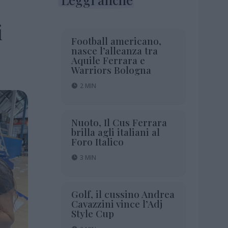
i
Football americano,
nasce l’alleanza tra
Aquile Ferrara e
Warriors Bologna
2 MIN
Nuoto, Il Cus Ferrara
brilla agli italiani al
Foro Italico
3 MIN
Golf, il cussino Andrea
Cavazzini vince l’Adj
Style Cup