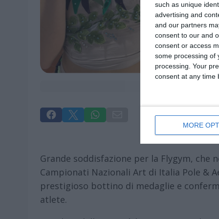
such as unique ident
advertising and con
and our partners may
consent to our and o
consent or access m
some processing of y
processing. Your pre
consent at any time b




MORE OPT
Grande soddisfazione per la Flygym, che ne
Campionati Nazionali Art di Italia Pole & A
prestigioso bottino di medaglie e conferma
atlete.