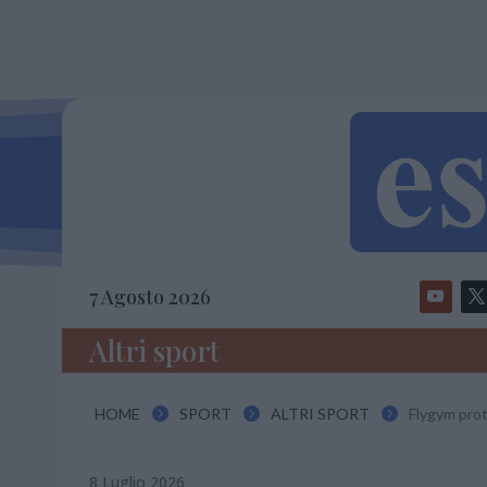
7 Agosto 2026
Altri sport
HOME
SPORT
ALTRI SPORT
Flygym prot



8 Luglio 2026