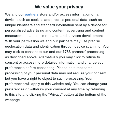
We value your privacy
We and our
partners
store and/or access information on a
device, such as cookies and process personal data, such as
unique identifiers and standard information sent by a device for
personalised advertising and content, advertising and content
measurement, audience research and services development.
With your permission we and our partners may use precise
geolocation data and identification through device scanning. You
may click to consent to our and our 1733 partners’ processing
as described above. Alternatively you may click to refuse to
consent or access more detailed information and change your
di
Redazione
|
2 MIN

preferences before consenting.
Please note that some
processing of your personal data may not require your consent,




but you have a right to object to such processing. Your
preferences will apply to this website only. You can change your
preferences or withdraw your consent at any time by returning
to this site and clicking the "Privacy" button at the bottom of the
Attesa per domenica 14 giugno per la
webpage.
cinquantesima edizione di una delle classiche