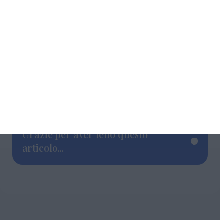
centese) e terza Rosanna Albertin
(Corriferrara) 18.56. Il podio assoluti maschili
con vittoria per Marco Filippi (Team Km
sport Pd), poi Rudy Magagnoli (Corriferrara) e
Angelo Marchetta (Salcus).
La classifica delle
società più numerose è stata vinta da
Quadrilatero.
Grazie per aver letto questo
articolo...