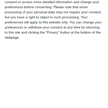
consent or access more detailed information and change your
preferences before consenting.
Please note that some
processing of your personal data may not require your consent,
di
Redazione
|
3 MIN

but you have a right to object to such processing. Your
preferences will apply to this website only. You can change your
preferences or withdraw your consent at any time by returning




to this site and clicking the "Privacy" button at the bottom of the
webpage.
Nel fine settimana del 6 e 7 giugno, sul
campo gara Sparafucile di Mantova, si è
svolta la Gara Nazionale di Canoa Velocità
valevole come prova selettiva per la squadra
nazionale Junior ai fini della qualifica a
Mondiali, Europei ed Olimpyc Hopes.
I tredici giovani atleti del Canoa Club Ferrara
si sono resi protagonisti di ottime