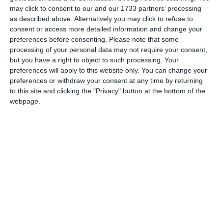
Un bilancio molto positivo arriva dalle
may click to consent to our and our 1733 partners’ processing
giovanili HC Bondeno, che nel weekend
as described above. Alternatively you may click to refuse to
appena terminato, sono state impegnate su
consent or access more detailed information and change your
preferences before consenting.
Please note that some
più fronti. A Castello D’Agogna la squadra
processing of your personal data may not require your consent,
Allievi under 14 di Mister Ghisellini ha sfidato
but you have a right to object to such processing. Your
le migliori compagini italiane di categoria, in
preferences will apply to this website only. You can change your
preferences or withdraw your consent at any time by returning
una “due giorni” che ha decretato la squadra
to this site and clicking the "Privacy" button at the bottom of the
campione d’Italia per i giovani hockeysti.
webpage.
Sabato 6 Giugno ottime le vittorie con HC
Tevere per 8 a 3 (da segnalare ben 4 reti di
Bomber Tassi) e con Po. Juvenilia per 6 a 3,
dopo una fenomenale rimonta dal 2 a 0
avversario, a pochi minuti dal termine, con
Capitan Pazzi a suonare la carica.
Domenica 7 Giugno, vittoria per ben 21 a 3