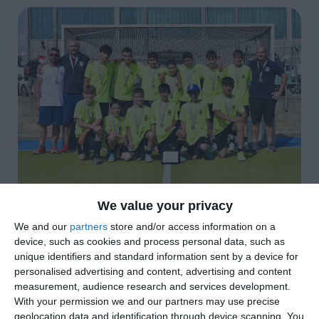
We value your privacy
di
Redazione
|
3 MIN

We and our
partners
store and/or access information on a
device, such as cookies and process personal data, such as
unique identifiers and standard information sent by a device for




personalised advertising and content, advertising and content
measurement, audience research and services development.
With your permission we and our partners may use precise
geolocation data and identification through device scanning. You