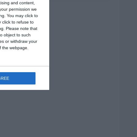
tising and content,
your permission we
ng. You may click to
click to refuse to
ng.
Please note that
o object to such
ces or withdraw your
 of the webpage.
GREE