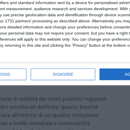
ifiers and standard information sent by a device for personalised adver
tent measurement, audience research and services development.
With 
 use precise geolocation data and identification through device scanni
ur 1731 partners’ processing as described above. Alternatively you may 
l’Emilia-Romagna si conferma la Regione
ore detailed information and change your preferences before consenti
so dalla presentazione del Rendiconto 2025
our personal data may not require your consent, but you have a right t
Bilancio presieduta da Annalisa Arletti.
ferences will apply to this website only. You can change your preferen
y returning to this site and clicking the "Privacy" button at the bottom
ndiconto parla di una gestione finanziaria e
0,5 milioni di euro a cui si aggiungono una
 consentono tempi di pagamento dei
IONS
DISAGREE
A
 previsti per legge: 14 giorni in media contro i
one di solidità dei conti pubblici regionali
bri strutturali dell’Ente: questo benché
ocata all’interno di un quadro complesso
li a livello mondiale e vulnerabilità