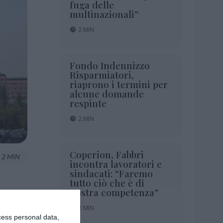
fuga delle
multinazionali”
2 MIN
Fondo Indennizzo
Risparmiatori,
riaprono i termini per
alcune domande
respinte
2 MIN
Coperion, Fabbri
2 MIN
incontra lavoratori e
sindacati: “Faremo
tutto ciò che è di
nostra competenza”
2 MIN
cess personal data,