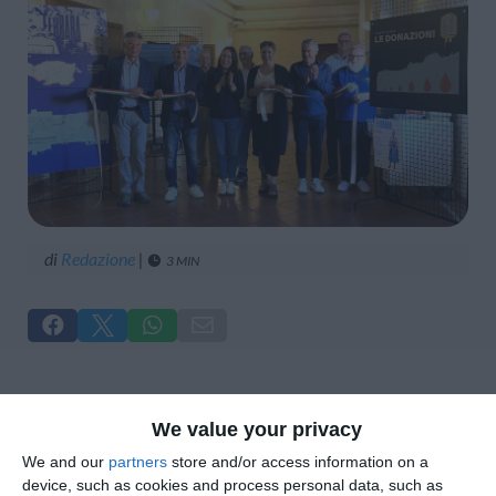
di
Redazione
|
3 MIN





di Caterina Spadi
We value your privacy
We and our
partners
store and/or access information on a
Taglio del nastro oggi, lunedì 8 giugno, nei
device, such as cookies and process personal data, such as