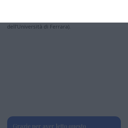
Fantauzzi (docente di Antropologia presso
l’Università di Torino e fondatrice di Prati-
care ODV); Valentina Mini (professoressa
dell’Università di Ferrara).
Grazie per aver letto questo