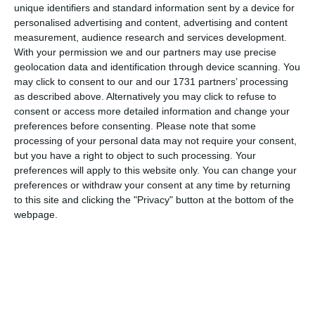
corridoi dei Gruppi consiliari della Residenza
unique identifiers and standard information sent by a device for
Municipale per la mostra “90 anni ti donano”
personalised advertising and content, advertising and content
measurement, audience research and services development.
a celebrare il novantesimo anniversario di
With your permission we and our partners may use precise
Avis Provinciale Ferrara, visitabile
geolocation data and identification through device scanning. You
gratuitamente fino al 30 agosto.
may click to consent to our and our 1731 partners’ processing
as described above. Alternatively you may click to refuse to
consent or access more detailed information and change your
Un cammino espositivo pensato per
preferences before consenting.
Please note that some
avvicinare alla storia e alla missione di Avis
processing of your personal data may not require your consent,
Provinciale, “testimonianza del percorso
but you have a right to object to such processing. Your
preferences will apply to this website only. You can change your
compiuto dall’associazione e del valore che
preferences or withdraw your consent at any time by returning
rappresenta sul territorio”, introduce
to this site and clicking the "Privacy" button at the bottom of the
l’Assessore alle Politiche Sociosanitarie
webpage.
Cristina Coletti. Il lavoro di ricerca ha
permesso la selezione di documenti storici,
fotografie, pagine di giornale, strumenti
sanitari d’epoca e cimeli che raccontano la
storia della trasfusione del sangue.