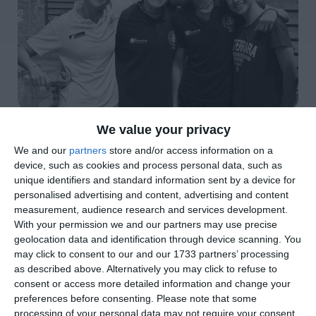
We value your privacy
di
Redazione
|
3 MIN

We and our
partners
store and/or access information on a
device, such as cookies and process personal data, such as




unique identifiers and standard information sent by a device for
personalised advertising and content, advertising and content
measurement, audience research and services development.
With your permission we and our partners may use precise
Fine settimana ricco di soddisfazioni per il
geolocation data and identification through device scanning. You
Cus Ferrara Nuoto, impegnato
may click to consent to our and our 1733 partners’ processing
as described above. Alternatively you may click to refuse to
contemporaneamente su due importanti
consent or access more detailed information and change your
fronti: le Finali Regionali Esordienti B presso
preferences before consenting.
Please note that some
la piscina Carmen Longo di Bologna e il
processing of your personal data may not require your consent,