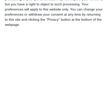
but you have a right to object to such processing. Your
prestigioso Trofeo Internazionale Italo
preferences will apply to this website only. You can change your
Nicoletti, manifestazione che ha visto la
preferences or withdraw your consent at any time by returning
partecipazione di oltre 1.850 atleti
to this site and clicking the "Privacy" button at the bottom of the
webpage.
provenienti da tutta Italia e dall’estero.
Partendo dai più giovani, sono arrivati
risultati di assoluto rilievo nelle finali
regionali. Grande protagonista è stata Alice
Miglioli, capace di laurearsi Campionessa
Regionale sia nei 100 che nei 200 dorso,
confermando tutto il suo talento e la qualità
del percorso di crescita intrapreso. Ottime
prestazioni anche per gli altri finalisti,con
Viola Savrie’ protagonista nei 100 e 200 rana e
Riccardo Caleffi qualificato nella finale dei 100
stile libero.