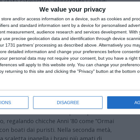
 è stata l’atmosfera: nonostante i grandi
We value your privacy
svolto in un clima di straordinaria
miracolo del Blasco, capace di unire sotto la
store and/or access information on a device, such as cookies and pro
ifiers and standard information sent by a device for personalised adver
i sono i fan della prima ora, oggi
tent measurement, audience research and services development.
With 
i con i figli cresciuti a pane e Sally, e ci
 use precise geolocation data and identification through device scanni
ola parola a memoria. Una tribù pacifica
ur 1731 partners’ processing as described above. Alternatively you may 
ore detailed information and change your preferences before consenti
a alcuna tensione, unita da un profondo
our personal data may not require your consent, but you have a right t
ferences will apply to this website only. You can change your preferen
y returning to this site and clicking the "Privacy" button at the bottom
na da guerra perfetta, spinta da una band
e. Vasco entra sul palco e, fedele alla
ito tutti con una partenza tiratissima e
n brano storico che non eseguiva dal vivo
IONS
DISAGREE
A
k duro e ballate intime. La prima parte dello
o, regalando chicche Anni ’80 come “Ormai
te con boati dai puristi. Nella seconda metà,
la scaletta inanella i brani più amati di