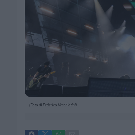
(Foto di Federico Vecchiatini)



