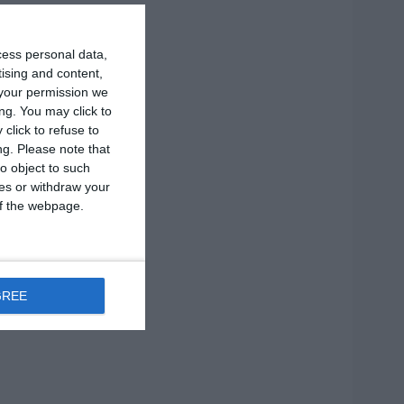
cess personal data,
tising and content,
your permission we
ng. You may click to
click to refuse to
ng.
Please note that
o object to such
ces or withdraw your
 of the webpage.
GREE