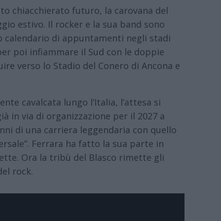
nto chiacchierato futuro, la carovana del
gio estivo. Il rocker e la sua band sono
o calendario di appuntamenti negli stadi
, per poi infiammare il Sud con le doppie
uire verso lo Stadio del Conero di Ancona e
e cavalcata lungo l’Italia, l’attesa si
à in via di organizzazione per il 2027 a
anni di una carriera leggendaria con quello
rsale”. Ferrara ha fatto la sua parte in
te. Ora la tribù del Blasco rimette gli
del rock.