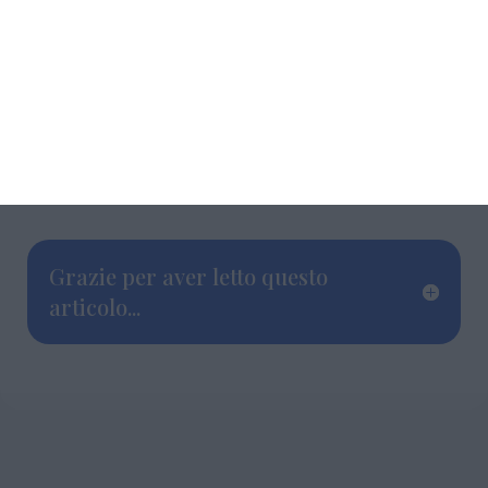
e stare insieme. Grazie alla collaborazione tra
Comune, Pro Loco Argenta, associazioni e
realtà del territorio, offriremo momenti di
cultura, musica, spettacolo e intrattenimento
capaci di coinvolgere tutta la comunità,
contribuendo a rendere vivo e accogliente il
centro cittadino per tutta la stagione estiva.”
Grazie per aver letto questo
articolo...