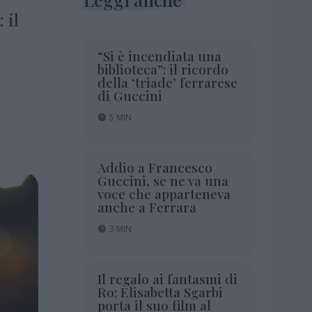
 il
“Si è incendiata una
biblioteca”: il ricordo
della ‘triade’ ferrarese
di Guccini
5 MIN
Addio a Francesco
Guccini, se ne va una
voce che apparteneva
anche a Ferrara
3 MIN
Il regalo ai fantasmi di
Ro: Elisabetta Sgarbi
porta il suo film al