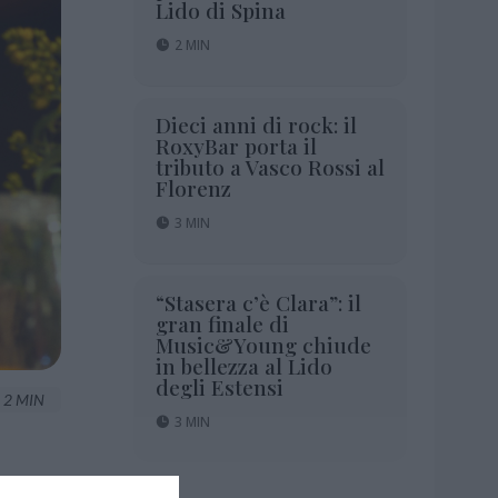
Lido di Spina
2 MIN
Dieci anni di rock: il
RoxyBar porta il
tributo a Vasco Rossi al
Florenz
3 MIN
“Stasera c’è Clara”: il
gran finale di
Music&Young chiude
in bellezza al Lido
degli Estensi
2 MIN
3 MIN