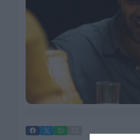



