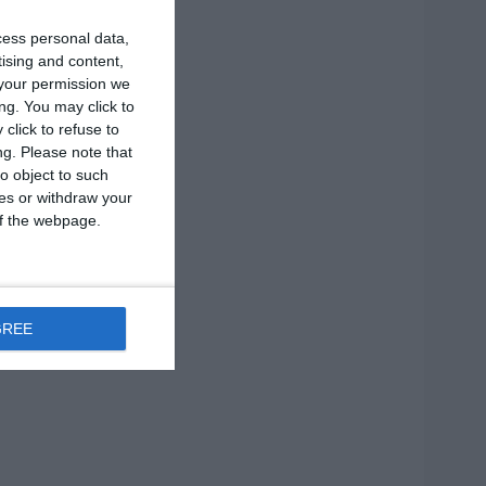
cess personal data,
tising and content,
your permission we
ng. You may click to
click to refuse to
ng.
Please note that
o object to such
ces or withdraw your
 of the webpage.
GREE