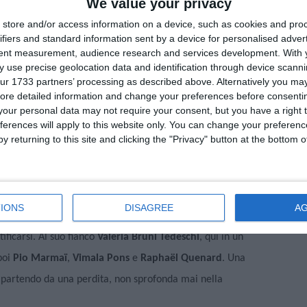
We value your privacy
store and/or access information on a device, such as cookies and pro
ifiers and standard information sent by a device for personalised adver
areschi
, organizzata da
Arci Ferrara
, presenta
La
tent measurement, audience research and services development.
With 
ntato in Selezione Ufficiale alla Mostra Internazionale
 use precise geolocation data and identification through device scanni
ur 1733 partners’ processing as described above. Alternatively you may 
:30
, apertura cancelli alle
20:45
.
ore detailed information and change your preferences before consenti
our personal data may not require your consent, but you have a right t
ritrova da un giorno all’altro a condividere l’intimità del
ferences will apply to this website only. You can change your preferen
y returning to this site and clicking the "Privacy" button at the bottom
ccoli dopo la morte della moglie. Senza averlo cercato,
e la figura femminile di riferimento. Tratto dal romanzo
vi che nascono per necessità e si scoprono, poi, una scelta.
IONS
DISAGREE
A
ce un ritratto femminile lontano dai cliché: una donna che
tificarsi. Al suo fianco
Valeria Bruni Tedeschi
, qui in un
poi
Pio Marmaï
,
Vimala Pons
e
Raphaël Quenard
. Una
pur partendo da una perdita, non sprofonda mai nella