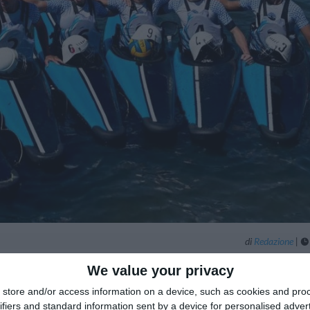
di
Redazione
|

We value your privacy
store and/or access information on a device, such as cookies and pro
ifiers and standard information sent by a device for personalised adver