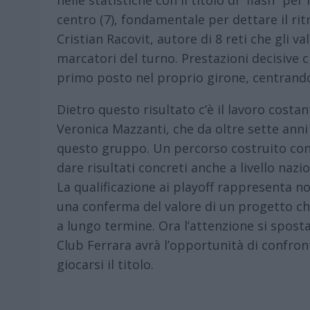
nelle statistiche con il titolo di “flash” p
centro (7), fondamentale per dettare il ritm
Cristian Racovit, autore di 8 reti che gli va
marcatori del turno. Prestazioni decisive c
primo posto nel proprio girone, centrando c
Dietro questo risultato c’è il lavoro costant
Veronica Mazzanti, che da oltre sette anni
questo gruppo. Un percorso costruito con 
dare risultati concreti anche a livello nazio
La qualificazione ai playoff rappresenta 
una conferma del valore di un progetto ch
a lungo termine. Ora l’attenzione si sposta 
Club Ferrara avrà l’opportunità di confront
giocarsi il titolo.