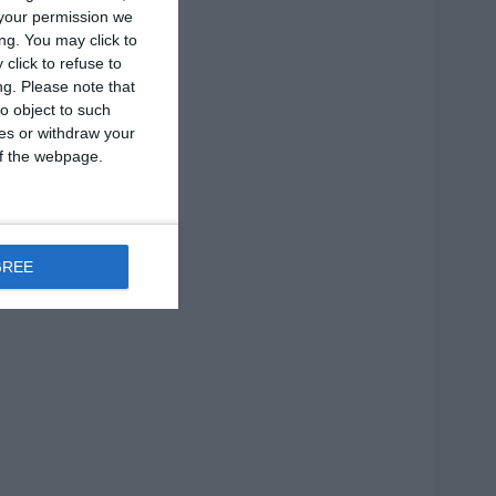
your permission we
ng. You may click to
click to refuse to
ng.
Please note that
o object to such
ces or withdraw your
 of the webpage.
GREE