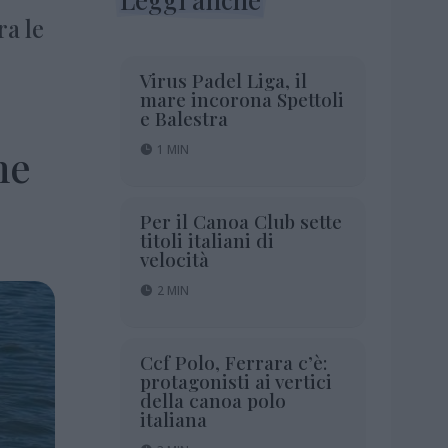
ra le
Virus Padel Liga, il
mare incorona Spettoli
e Balestra
ne
1 MIN
Per il Canoa Club sette
titoli italiani di
velocità
2 MIN
Ccf Polo, Ferrara c’è:
protagonisti ai vertici
della canoa polo
italiana