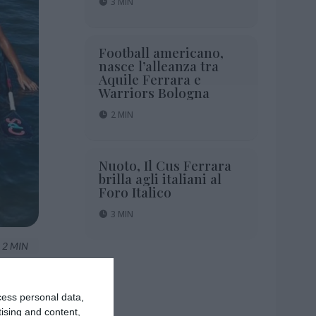
3 MIN
Football americano,
nasce l’alleanza tra
Aquile Ferrara e
Warriors Bologna
2 MIN
Nuoto, Il Cus Ferrara
brilla agli italiani al
Foro Italico
3 MIN
2 MIN
cess personal data,
tising and content,