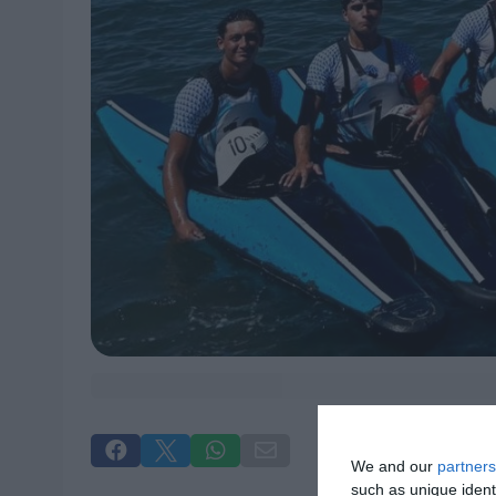




We and our
partners
such as unique ident