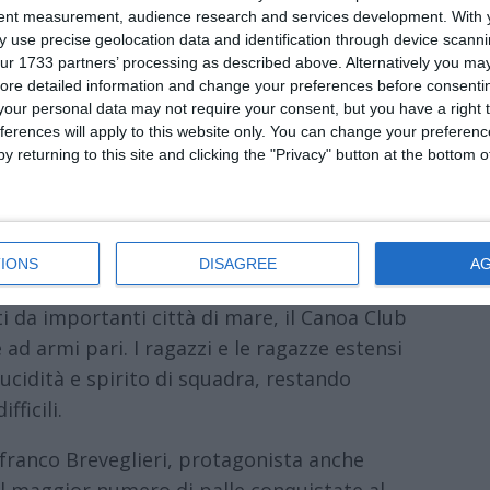
tent measurement, audience research and services development.
With 
 use precise geolocation data and identification through device scanni
adra Under 18 del Canoa Club Ferrara, che a
ur 1733 partners’ processing as described above. Alternatively you may 
one ai playoff del campionato nazionale di
ore detailed information and change your preferences before consenti
our personal data may not require your consent, but you have a right t
colarmente combattuto, disputato contro
ferences will apply to this website only. You can change your preferen
i giovani ferraresi hanno saputo imporsi con
y returning to this site and clicking the "Privacy" button at the bottom
a le magnifiche otto che si sfideranno a
nate e storicamente protagoniste del
IONS
DISAGREE
A
Posillipo, Circolo Nautico Flegreo e
i da importanti città di mare, il Canoa Club
d armi pari. I ragazzi e le ragazze estensi
ucidità e spirito di squadra, restando
ficili.
nfranco Breveglieri, protagonista anche