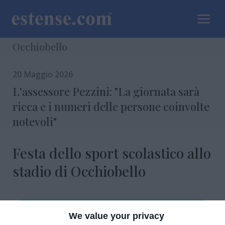
a
Occhiobello
20 Maggio 2026
L'assessore Pezzini: "La giornata sarà
ricca e i numeri delle persone coinvolte
notevoli"
Festa dello sport scolastico allo
stadio di Occhiobello
We value your privacy