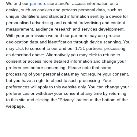
We and our
partners
store and/or access information on a
device, such as cookies and process personal data, such as
unique identifiers and standard information sent by a device for
personalised advertising and content, advertising and content
measurement, audience research and services development.
With your permission we and our partners may use precise
geolocation data and identification through device scanning. You
may click to consent to our and our 1731 partners’ processing
as described above. Alternatively you may click to refuse to
consent or access more detailed information and change your
di
Redazione
|
1 MIN

preferences before consenting.
Please note that some
processing of your personal data may not require your consent,




but you have a right to object to such processing. Your
preferences will apply to this website only. You can change your
preferences or withdraw your consent at any time by returning
to this site and clicking the "Privacy" button at the bottom of the
Occhiobello. Una giornata di sport e per lo
webpage.
sport giovanile che coinvolgerà ottocento
persone. Basket, calcio, arti marziali,
podismo, pallavolo, padel, sport per