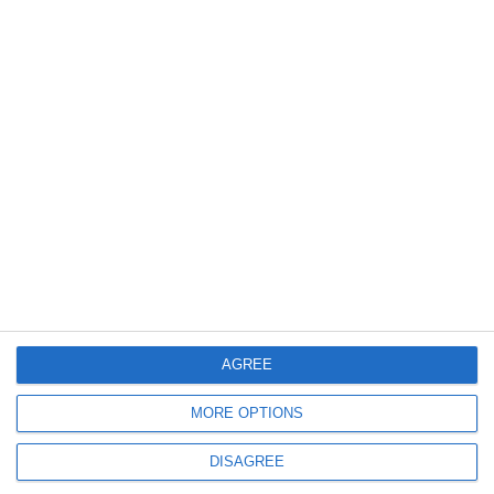
presso l’Ordine degli Avvocati di Ferrara, che
riconosce rispettivamente nr. 3 crediti
formativi ordinari per la partecipazione alla
giornata del 25 maggio, nr. 3 crediti per la
partecipazione alla giornata del 26 maggio e
nr. 2 crediti per la partecipazione alla Tavola
Rotonda del 29 maggio.
AGREE
MORE OPTIONS
DISAGREE