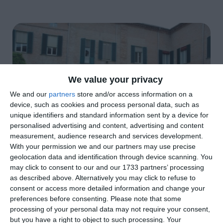
We value your privacy
We and our
partners
store and/or access information on a
device, such as cookies and process personal data, such as
unique identifiers and standard information sent by a device for
personalised advertising and content, advertising and content
measurement, audience research and services development.
With your permission we and our partners may use precise
geolocation data and identification through device scanning. You
may click to consent to our and our 1733 partners’ processing
di
Redazione
|
2 MIN

as described above. Alternatively you may click to refuse to
consent or access more detailed information and change your




preferences before consenting.
Please note that some
processing of your personal data may not require your consent,
but you have a right to object to such processing. Your