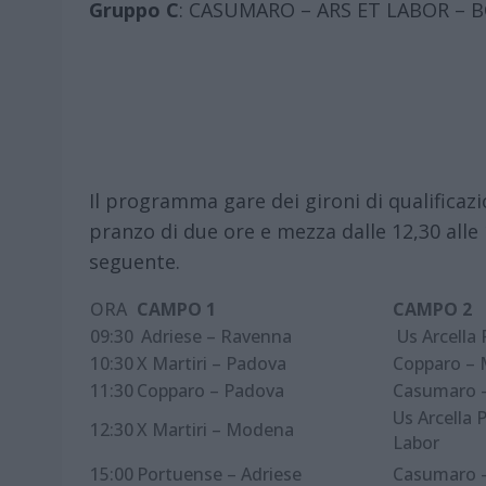
Gruppo C
: CASUMARO – ARS ET LABOR – 
Il programma gare dei gironi di qualificaz
pranzo di due ore e mezza dalle 12,30 alle
seguente.
ORA
CAMPO 1
CAMPO 2
09:30
Adriese – Ravenna
Us Arcella
10:30
X Martiri – Padova
Copparo –
11:30
Copparo – Padova
Casumaro 
Us Arcella 
12:30
X Martiri – Modena
Labor
15:00
Portuense – Adriese
Casumaro –