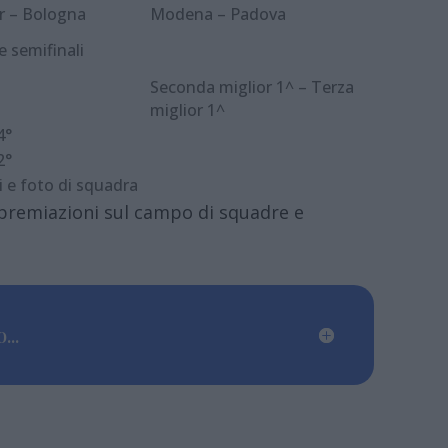
r – Bologna
Modena – Padova
e semifinali
Seconda miglior 1^ – Terza
miglior 1^
4°
2°
 e foto di squadra
e premiazioni sul campo di squadre e
...