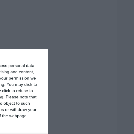
cess personal data,
tising and content,
your permission we
ng. You may click to
click to refuse to
ng.
Please note that
o object to such
ces or withdraw your
 of the webpage.