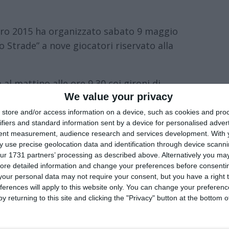
aro 2015 ha organizzato sabato 9 maggio
io Strade” a nove giocatori riservato alla
al mattino alle ore 9,30 coi gironi di
We value your privacy
e 20,00 con le premiazioni degli atleti
store and/or access information on a device, such as cookies and pro
ifiers and standard information sent by a device for personalised adver
 aperto un bar punto ristoro alle spalle
tent measurement, audience research and services development.
With 
 use precise geolocation data and identification through device scanni
 giornata sarà a disposizione come stand
ur 1731 partners’ processing as described above. Alternatively you may 
i, ospiti, addetti ai lavori e appassionati
ore detailed information and change your preferences before consenti
our personal data may not require your consent, but you have a right t
ferences will apply to this website only. You can change your preferen
y returning to this site and clicking the "Privacy" button at the bottom
o rossoblù, Andrea Tralli, ha suddiviso le
A, B e C da quattro formazioni con