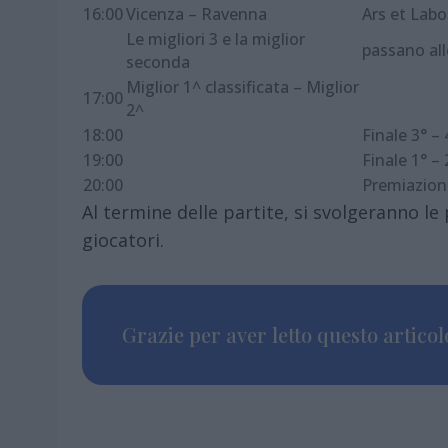
16:00
Vicenza – Ravenna
Ars et Labo
Le migliori 3 e la miglior
passano all
seconda
Miglior 1^ classificata – Miglior
17:00
2^
18:00
Finale 3° – 
19:00
Finale 1° – 
20:00
Premiazioni
Al termine delle partite, si svolgeranno l
giocatori.
Grazie per aver letto questo articolo