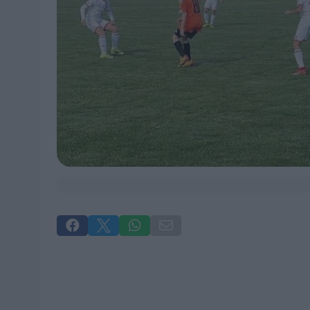



