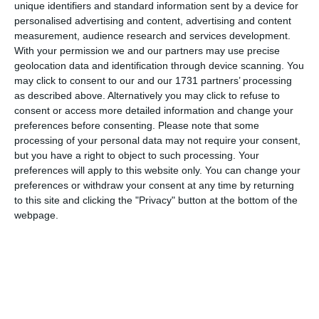
si arrossa facilmente, risponde in modo
unique identifiers and standard information sent by a device for
personalised advertising and content, advertising and content
diverso. È il comportamento tipico della pelle
measurement, audience research and services development.
sensibile:
più reattiva, più fragile e meno
With your permission we and our partners may use precise
tollerante
.
geolocation data and identification through device scanning. You
may click to consent to our and our 1731 partners’ processing
In questi casi, la soluzione non è aggiungere
as described above. Alternatively you may click to refuse to
consent or access more detailed information and change your
prodotti a caso, ma costruire una body
preferences before consenting.
Please note that some
routine più mirata, capace di accompagnare
processing of your personal data may not require your consent,
la pelle senza stressarla.
but you have a right to object to such processing. Your
preferences will apply to this website only. You can change your
Capire cosa succede davvero alla
preferences or withdraw your consent at any time by returning
to this site and clicking the "Privacy" button at the bottom of the
pelle
webpage.
La pelle sensibile tende a perdere più
facilmente il suo equilibrio. La barriera
cutanea può risultare meno equilibrata, e
questo si traduce in una maggiore
esposizione a fattori esterni come freddo,