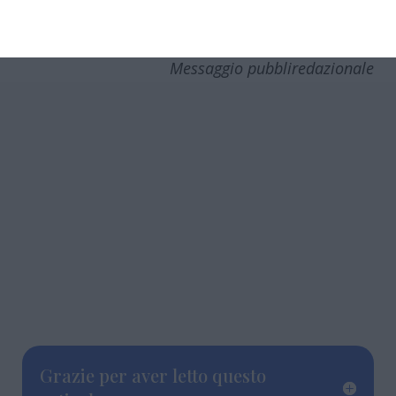
lì che capisci di aver trovato la routine
perfetta per te.
Messaggio pubbliredazionale
Grazie per aver letto questo