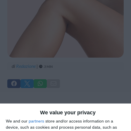
di
Redazione
|
3 MIN





Ci sono giorni in cui la pelle del corpo sembra
We value your privacy
“normale” e altri in cui cambia
We and our
partners
store and/or access information on a
completamente atteggiamento. Tira, pizzica,
device, such as cookies and process personal data, such as