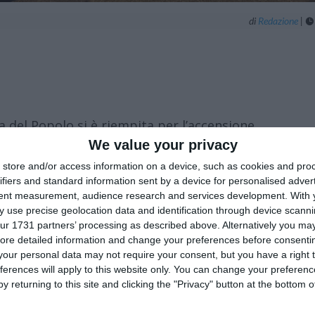
di
Redazione
|

 del Popolo si è riempita per l’accensione
bbi Natale acrobatici e il concerto del Coro
We value your privacy
atico hanno incantato il pubblico. Poggio
store and/or access information on a device, such as cookies and pro
ifiers and standard information sent by a device for personalised adver
imana ricco di iniziative, dal 12 al 14
tent measurement, audience research and services development.
With 
 use precise geolocation data and identification through device scanni
ur 1731 partners’ processing as described above. Alternatively you may 
nvitano ora i cittadini a partecipare agli
ore detailed information and change your preferences before consenti
rso il Natale, valorizzando tradizione,
our personal data may not require your consent, but you have a right t
ferences will apply to this website only. You can change your preferen
y returning to this site and clicking the "Privacy" button at the bottom
e alle ore 20.25, presso le nuove opere