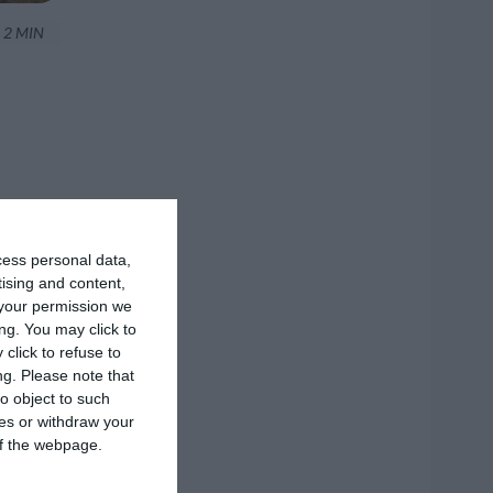
2 MIN
cess personal data,
tising and content,
your permission we
ng. You may click to
click to refuse to
ng.
Please note that
o object to such
ces or withdraw your
 of the webpage.