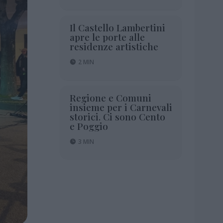
Il Castello Lambertini
apre le porte alle
residenze artistiche
2 MIN
Regione e Comuni
insieme per i Carnevali
storici. Ci sono Cento
e Poggio
3 MIN