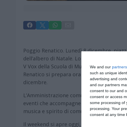




Poggio Renatico. Lunedì 8 dicembre, piazza
dell’albero di Natale. Lo spettacolo dei Ba
V Vox della Scuola di Musica di Poggio Ren
We and our
partners
such as unique ident
Renatico si prepara ora a un nuovo fine sett
advertising and con
dicembre.
and our partners may
consent to our and o
L’Amministrazione comunale e la Pro Loco i
consent or access m
eventi che accompagneranno la comunità ve
some processing of y
processing. Your pre
musica e spirito di comunità.
consent at any time b
Il weekend si apre oggi, sabato 13 dicembr