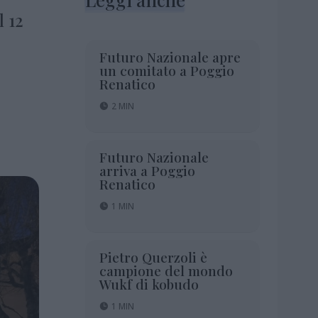
l 12
Futuro Nazionale apre
un comitato a Poggio
Renatico
2 MIN
Futuro Nazionale
arriva a Poggio
Renatico
1 MIN
Pietro Querzoli è
campione del mondo
Wukf di kobudo
1 MIN