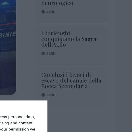
neurologico
4 MIN
I borlenghi
conquistano la Sagra
dell’Aglio
2 MIN
Conclusi i lavori di
escavo del canale della
Bocca Secondaria
2 MIN
2 MIN
cess personal data,
tising and content,
your permission we