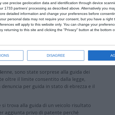
 use precise geolocation data and identification through device scanni
ur 1733 partners’ processing as described above. Alternatively you may 
binieri di Portomaggiore hanno messo in
ore detailed information and change your preferences before consenti
servizio straordinario di controllo del
our personal data may not require your consent, but you have a right t
ferences will apply to this website only. You can change your preferen
ato, Voghiera e Masi Torello, sia per
y returning to this site and clicking the "Privacy" button at the bottom
nire i furti nelle abitazioni.
 e 30 i veicoli controllati, a questo si
cura estense e diverse sanzioni in materia
IONS
DISAGREE
A
, sicurezza e sanità sui luoghi di lavoro.
enne, sono state sorprese alla guida dei
e oltre il limite consentito dalla legge,
 denuncia per guida in stato di ebrezza e il
i trova alla guida di un veicolo risultato
er aggiunta privo di patente perché