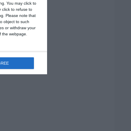
ng. You may click to
click to refuse to
ng.
Please note that
o object to such
ces or withdraw your
 of the webpage.
GREE