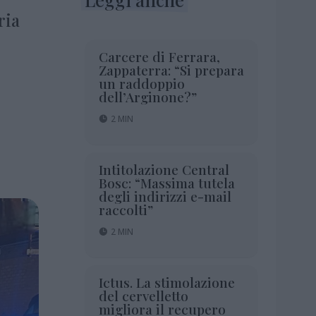
ria
Carcere di Ferrara,
Zappaterra: “Si prepara
un raddoppio
dell’Arginone?”
2 MIN
Intitolazione Central
Bosc: “Massima tutela
degli indirizzi e-mail
raccolti”
2 MIN
Ictus. La stimolazione
del cervelletto
migliora il recupero