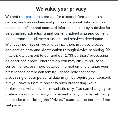
Le scrivo in relazione all’ultimo post della
We value your privacy
Signora Marchi
“Non vogliamo diventare
We and our
partners
store and/or access information on a
device, such as cookies and process personal data, such as
carne da cannone!”
.
unique identifiers and standard information sent by a device for
personalised advertising and content, advertising and content
Seguo con simpatia le esternazioni della
measurement, audience research and services development.
Signora Marchi, e mi sono fatto l’idea che sia
With your permission we and our partners may use precise
una persona schietta e intellettualmente
geolocation data and identification through device scanning. You
may click to consent to our and our 1733 partners’ processing
onesta, ma in questo caso non bene
as described above. Alternatively you may click to refuse to
informata.
consent or access more detailed information and change your
preferences before consenting.
Please note that some
Quando cita le parole dell’ammiraglio Cavo
processing of your personal data may not require your consent,
but you have a right to object to such processing. Your
Dragone sulla proattività nell’uso della
preferences will apply to this website only. You can change your
Cybersicurezza la Marchi le traduce in una
preferences or withdraw your consent at any time by returning
volontà di aggressione armata.
to this site and clicking the "Privacy" button at the bottom of the
webpage.