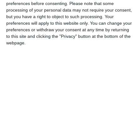
e percorsi pratici, gli studenti hanno
preferences before consenting.
Please note that some
processing of your personal data may not require your consent,
presentato progetti e proposte agli HR delle
but you have a right to object to such processing. Your
aziende presenti, creando un vero e proprio
preferences will apply to this website only. You can change your
dialogo intergenerazionale. Durante la fiera
preferences or withdraw your consent at any time by returning
to this site and clicking the "Privacy" button at the bottom of the
sono state presentate innovative start-up,
webpage.
alcune di assoluta eccellenza, così come è
stata l’occasione per i content creator di
raccontare una delle professioni che oggi
trainano il mercato del lavoro. Nel complesso,
la fiera ha fatto registrare circa 6.000
presenze.