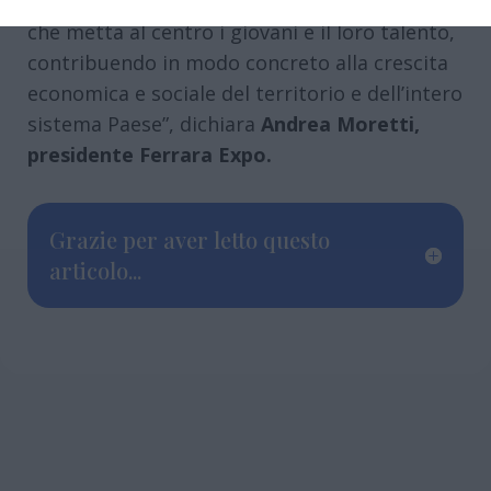
nostro obiettivo è rafforzare un ecosistema
che metta al centro i giovani e il loro talento,
contribuendo in modo concreto alla crescita
economica e sociale del territorio e dell’intero
sistema Paese”, dichiara
Andrea Moretti,
presidente Ferrara Expo.
Grazie per aver letto questo
articolo...