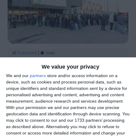
di
Redazione
|
3 MIN

We value your privacy




We and our
partners
store and/or access information on a
device, such as cookies and process personal data, such as
unique identifiers and standard information sent by a device for
personalised advertising and content, advertising and content
Oltre duemila studenti hanno partecipato
measurement, audience research and services development.
attivamente alla seconda edizione di “
Work
With your permission we and our partners may use precise
on Work
”
– la fiera nazionale di servizio al
geolocation data and identification through device scanning. You
may click to consent to our and our 1733 partners’ processing
mondo del lavoro
, che si è svolta presso il
as described above. Alternatively you may click to refuse to
Quartiere Fieristico. Tra laboratori, hackaton
consent or access more detailed information and change your