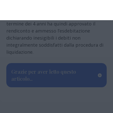
sovraindebitamento non era imputabile a un
ricorso al credito colposo e sproporzionato
rispetto alle sue capacità patrimoniali. Al
termine dei 4 anni ha quindi approvato il
rendiconto e ammesso l’esdebitazione
dichiarando inesigibili i debiti non
integralmente soddisfatti dalla procedura di
liquidazione.
Grazie per aver letto questo
articolo...