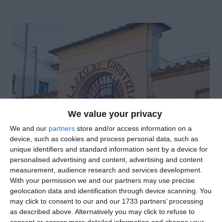
We value your privacy
We and our
partners
store and/or access information on a
device, such as cookies and process personal data, such as
di
Pietro Perelli
|
unique identifiers and standard information sent by a device for
3 MIN

personalised advertising and content, advertising and content
measurement, audience research and services development.




With your permission we and our partners may use precise
geolocation data and identification through device scanning. You
may click to consent to our and our 1733 partners’ processing
as described above. Alternatively you may click to refuse to
Aveva accumulato un debito di quasi 200mila
consent or access more detailed information and change your