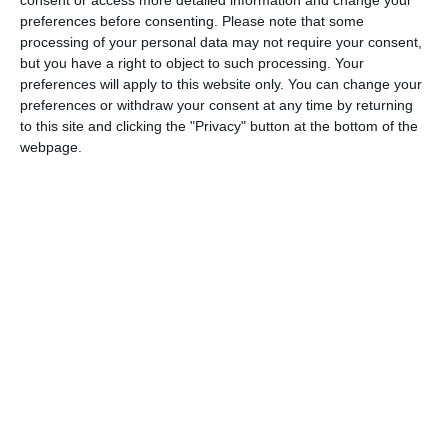
euro per i quali ha ottenuto il beneficio
preferences before consenting.
Please note that some
processing of your personal data may not require your consent,
dell’esdebitazione dopo aver versato 450 euro
but you have a right to object to such processing. Your
al mese per quattro anni. Il Tribunale di
preferences will apply to this website only. You can change your
Ferrara ha dunque accolto la procedura di
preferences or withdraw your consent at any time by returning
to this site and clicking the "Privacy" button at the bottom of the
liquidazione controllata del patrimonio
webpage.
dichiarando inesigibili i debiti non
integralmente soddisfatti per una dottoressa
che fin dagli anni ’90 ha esercitato come
libera professionista.
Fondamentale per la sentenza è stato il
riconoscimento dell’assenza di
“problematiche relative alla meritevolezza”.
La libera professionista non aveva infatti
contratto debiti in modo irresponsabile, ma
era stata travolta da eventi esterni ritenuti a