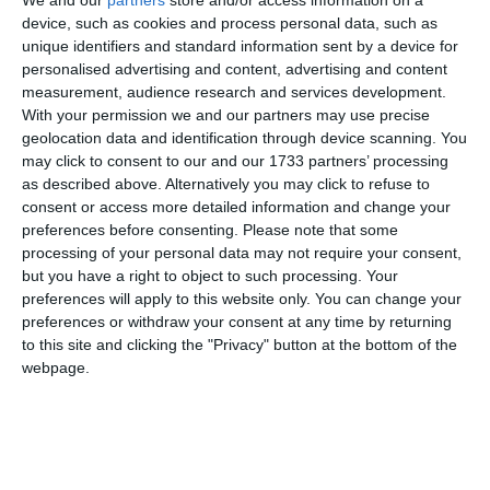
device, such as cookies and process personal data, such as
unique identifiers and standard information sent by a device for
personalised advertising and content, advertising and content
measurement, audience research and services development.
With your permission we and our partners may use precise
geolocation data and identification through device scanning. You
may click to consent to our and our 1733 partners’ processing
as described above. Alternatively you may click to refuse to
consent or access more detailed information and change your
preferences before consenting.
Please note that some
processing of your personal data may not require your consent,
di
Redazione
|
1 MIN

but you have a right to object to such processing. Your
preferences will apply to this website only. You can change your
preferences or withdraw your consent at any time by returning




to this site and clicking the "Privacy" button at the bottom of the
webpage.
Copparo. Sono tanti i servizi e i progetti
dedicati all’Infanzia e alle famiglie attivi sul
territorio dell’Unione dei Comuni “Terre e