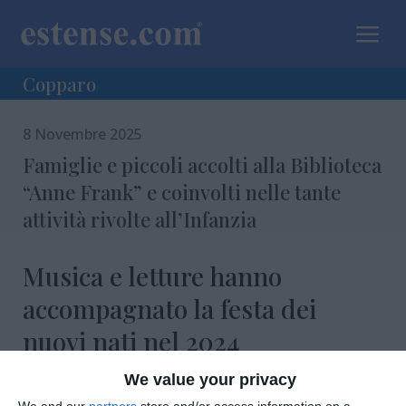
a
Copparo
8 Novembre 2025
Famiglie e piccoli accolti alla Biblioteca
“Anne Frank” e coinvolti nelle tante
attività rivolte all’Infanzia
Musica e letture hanno
accompagnato la festa dei
nuovi nati nel 2024
We value your privacy
We and our
partners
store and/or access information on a