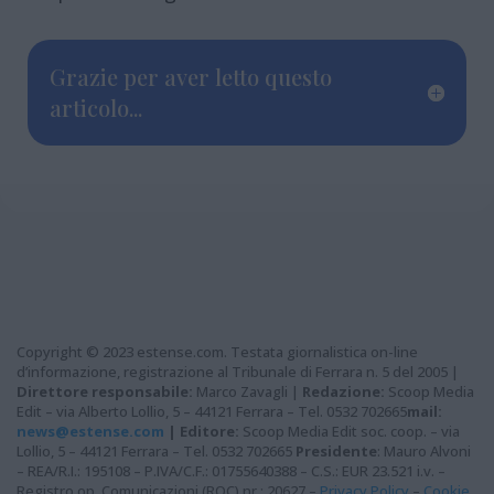
Grazie per aver letto questo
articolo...
Copyright © 2023 estense.com. Testata giornalistica on-line
d’informazione, registrazione al Tribunale di Ferrara n. 5 del 2005 |
Direttore responsabile:
Marco Zavagli |
Redazione:
Scoop Media
Edit – via Alberto Lollio, 5 – 44121 Ferrara – Tel. 0532 702665
mail:
news@estense.com
|
Editore:
Scoop Media Edit soc. coop. – via
Lollio, 5 – 44121 Ferrara – Tel. 0532 702665
Presidente
: Mauro Alvoni
– REA/R.I.: 195108 – P.IVA/C.F.: 01755640388 – C.S.: EUR 23.521 i.v. –
Registro op. Comunicazioni (ROC) nr.: 20627 –
Privacy Policy
–
Cookie