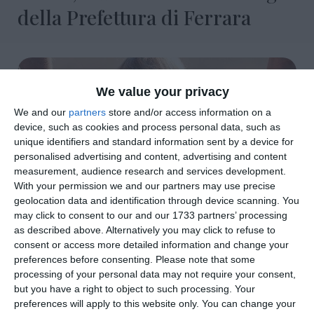
della Prefettura di Ferrara
We value your privacy
We and our
partners
store and/or access information on a
device, such as cookies and process personal data, such as
unique identifiers and standard information sent by a device for
personalised advertising and content, advertising and content
measurement, audience research and services development.
With your permission we and our partners may use precise
geolocation data and identification through device scanning. You
may click to consent to our and our 1733 partners’ processing
as described above. Alternatively you may click to refuse to
di
Redazione
|
2 MIN

consent or access more detailed information and change your
preferences before consenting.
Please note that some
processing of your personal data may not require your consent,




but you have a right to object to such processing. Your
preferences will apply to this website only. You can change your