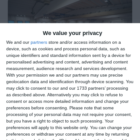
We value your privacy
We and our
partners
store and/or access information on a
device, such as cookies and process personal data, such as
unique identifiers and standard information sent by a device for
personalised advertising and content, advertising and content
measurement, audience research and services development.
With your permission we and our partners may use precise
geolocation data and identification through device scanning. You
di
Redazione
|
may click to consent to our and our 1733 partners’ processing
2 MIN

as described above. Alternatively you may click to refuse to
consent or access more detailed information and change your




preferences before consenting.
Please note that some
processing of your personal data may not require your consent,
but you have a right to object to such processing. Your
preferences will apply to this website only. You can change your
La Regione Emilia-Romagna ha selezionato la
preferences or withdraw your consent at any time by returning