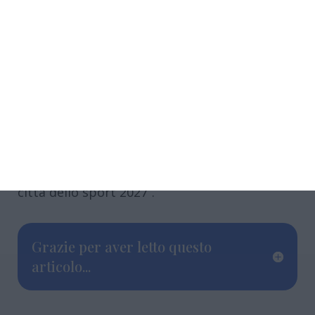
PalaSport, ad esempio, per il recupero del
quale il Comune di Ferrara si è aggiudicato 1
milione di euro di finanziamento dal
Dipartimento dello Sport della Presidenza del
Consiglio dei Ministri”.
La riqualificazione del Palaboschetto, i cui
lavori inizieranno presumibilmente nell’estate
2026, è dunque un ulteriore tassello per
l’Amministrazione verso l’obiettivo “Ferrara
città dello sport 2027”.
Grazie per aver letto questo
articolo...