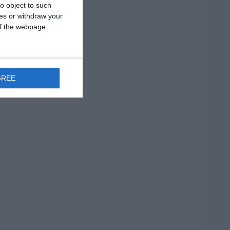
o object to such
ces or withdraw your
 of the webpage.
GREE