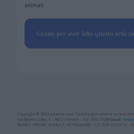
animali.
Grazie per aver letto questo articolo
Copyright © 2023 estense.com. Testata giornalistica on-line d’inf
via Alberto Lollio, 5 – 44121 Ferrara – Tel. 0532 702665
mail:
news
REA/R.I.: 195108 – P.IVA/C.F.: 01755640388 – C.S.: EUR 23.521 i.v. 