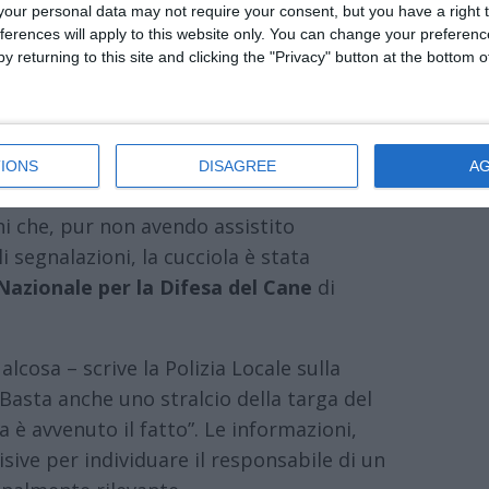
our personal data may not require your consent, but you have a right t
ferences will apply to this website only. You can change your preferen
 Ferrarese lancia un appello alla
y returning to this site and clicking the "Privacy" button at the bottom
bbandono avvenuto nella mattinata di
gio Renatico. In piazza Castello, un Suv
onato una giovane cagnolina, trovata
IONS
DISAGREE
A
ini che, pur non avendo assistito
i segnalazioni, la cucciola è stata
Nazionale per la Difesa del Cane
di
cosa – scrive la Polizia Locale sulla
 B
asta anche uno stralcio della targa del
a è avvenuto il fatto
”. Le informazioni,
isive per individuare il responsabile di un