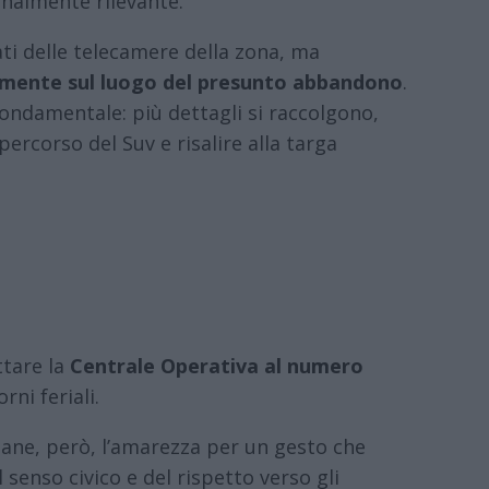
nalmente rilevante.
mati delle telecamere della zona, ma
amente sul luogo del presunto abbandono
.
 fondamentale: più dettagli si raccolgono,
percorso del Suv e risalire alla targa
ttare la
Centrale Operativa al numero
orni feriali.
mane, però, l’amarezza per un gesto che
senso civico e del rispetto verso gli