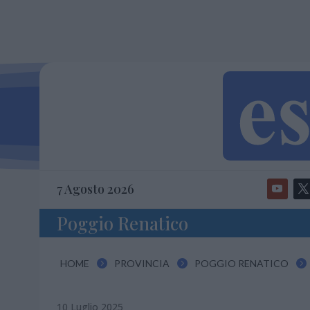
7 Agosto 2026
Poggio Renatico
HOME
PROVINCIA
POGGIO RENATICO



10 Luglio 2025