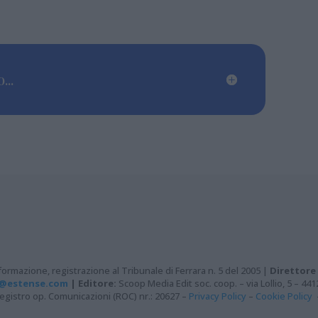
...
ormazione, registrazione al Tribunale di Ferrara n. 5 del 2005 |
Direttore
@estense.com
|
Editore:
Scoop Media Edit soc. coop. – via Lollio, 5 – 44
– Registro op. Comunicazioni (ROC) nr.: 20627 –
Privacy Policy
–
Cookie Policy