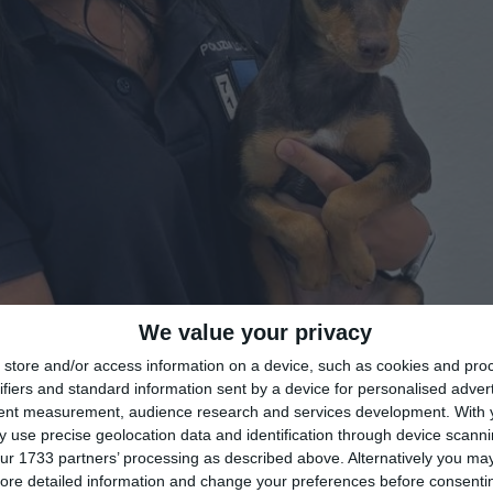
We value your privacy
store and/or access information on a device, such as cookies and pro
di
Redazione
|

ifiers and standard information sent by a device for personalised adver
tent measurement, audience research and services development.
With 
 use precise geolocation data and identification through device scanni
ur 1733 partners’ processing as described above. Alternatively you may 
ore detailed information and change your preferences before consenti