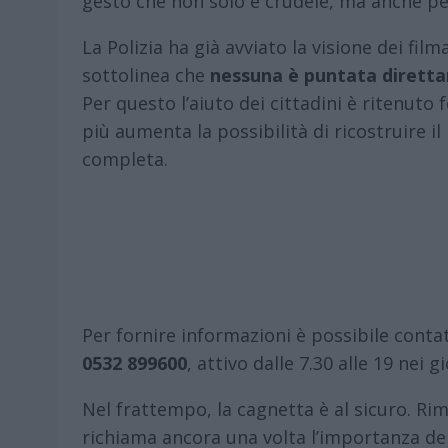
gesto che non solo è crudele, ma anche pe
La Polizia ha già avviato la visione dei fil
sottolinea che
nessuna è puntata dirett
Per questo l’aiuto dei cittadini è ritenuto
più aumenta la possibilità di ricostruire il 
completa.
Per fornire informazioni è possibile conta
0532 899600
, attivo dalle 7.30 alle 19 nei gi
Nel frattempo, la cagnetta è al sicuro. Ri
richiama ancora una volta l’importanza del 