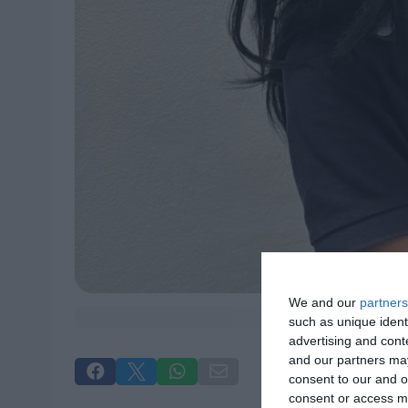
We and our
partners
such as unique ident
advertising and con
and our partners may




consent to our and o
consent or access m