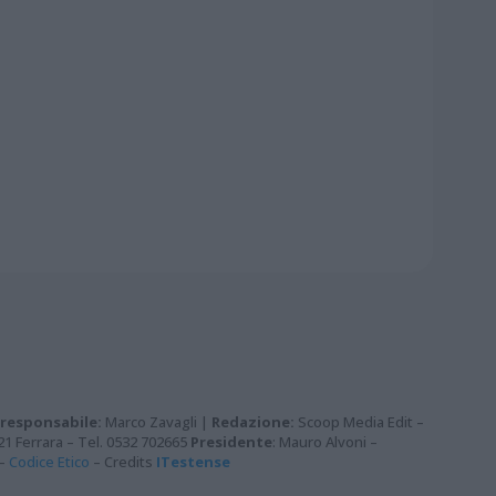
 responsabile:
Marco Zavagli |
Redazione:
Scoop Media Edit –
121 Ferrara – Tel. 0532 702665
Presidente
: Mauro Alvoni –
–
Codice Etico
– Credits
ITestense