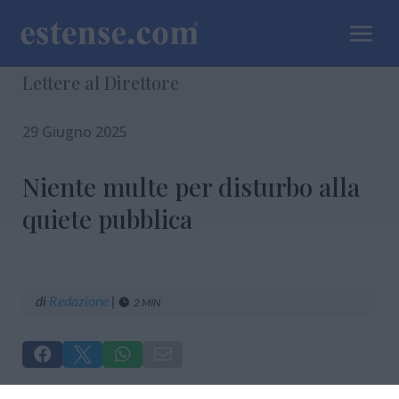
a
Lettere al Direttore
29 Giugno 2025
Niente multe per disturbo alla
quiete pubblica
di
Redazione
|
2 MIN




