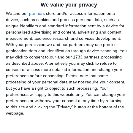
We value your privacy
Gentile Direttore,
We and our
partners
store and/or access information on a
device, such as cookies and process personal data, such as
l’inesorabile chiasso notturno, parte
unique identifiers and standard information sent by a device for
integrante della città divenuta sede di
personalised advertising and content, advertising and content
sgangherate discoteche a cielo aperto, induce
measurement, audience research and services development.
With your permission we and our partners may use precise
molti cittadini sottoposti al devastante
geolocation data and identification through device scanning. You
inquinamento acustico ad inviare ai giornali
may click to consent to our and our 1733 partners’ processing
lettere di protesta.
as described above. Alternatively you may click to refuse to
consent or access more detailed information and change your
Curiosamente, in quei reclami non viene mai
preferences before consenting.
Please note that some
processing of your personal data may not require your consent,
evidenziato che le pattuglie della Polizia
but you have a right to object to such processing. Your
Locale passano senza sanzionare chi è
preferences will apply to this website only. You can change your
responsabile della “cagnara” prodotta da chi
preferences or withdraw your consent at any time by returning
to this site and clicking the "Privacy" button at the bottom of the
si intrattiene a lungo sul posto dopo ore di
webpage.
martellanti “spettacoli musicali”,
allontanando ulteriormente il ritorno alla