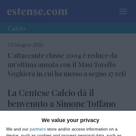
a
Calcio
13 Giugno 2025
L'attaccante classe 2004 è reduce da
un'ottima annata con il Masi Torello
Voghiera in cui ha messo a segno 17 reti
La Centese Calcio dà il
benvenuto a Simone Toffano
We value your privacy
We and our
partners
store and/or access information on a
device, such as cookies and process personal data, such as