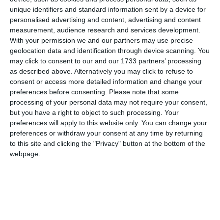
unique identifiers and standard information sent by a device for
personalised advertising and content, advertising and content
measurement, audience research and services development.
With your permission we and our partners may use precise
geolocation data and identification through device scanning. You
may click to consent to our and our 1733 partners’ processing
as described above. Alternatively you may click to refuse to
consent or access more detailed information and change your
preferences before consenting.
Please note that some
di
Redazione
|
1 MIN

processing of your personal data may not require your consent,
but you have a right to object to such processing. Your
preferences will apply to this website only. You can change your




preferences or withdraw your consent at any time by returning
to this site and clicking the "Privacy" button at the bottom of the
webpage.
La Centese Calcio dà il benvenuto a Simone
Toffano, attaccante classe 2004, che è
ufficialmente un nuovo giocatore
biancoazzurro. Un acquisto importante per la