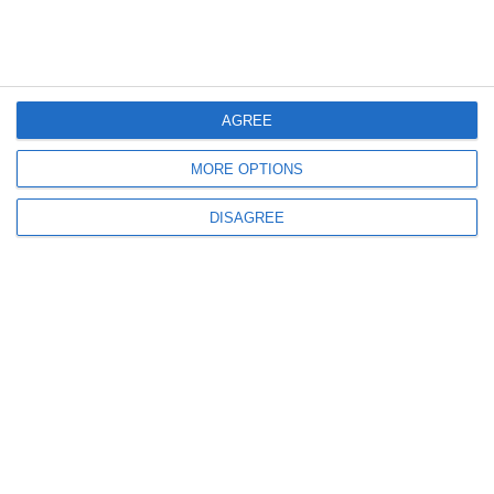
disabilità.
AGREE
MORE OPTIONS
DISAGREE
«I lavori miglioreranno notevolmente il livello
di comfort del personale volontario e in
servizio – spiegano il sindaco Simone Saletti e
l’assessore ai Lavori pubblici, Marco Vincenzi