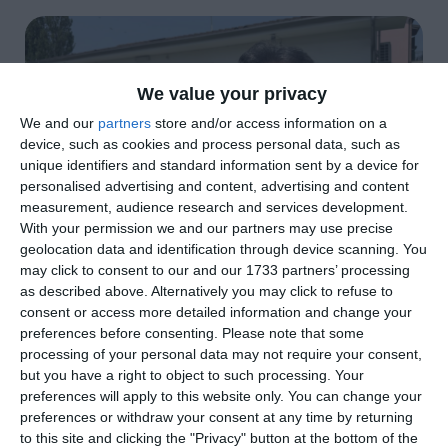
We value your privacy
We and our
partners
store and/or access information on a
device, such as cookies and process personal data, such as
unique identifiers and standard information sent by a device for
personalised advertising and content, advertising and content
measurement, audience research and services development.
With your permission we and our partners may use precise
geolocation data and identification through device scanning. You
di
Redazione
|
may click to consent to our and our 1733 partners’ processing
2 MIN

as described above. Alternatively you may click to refuse to
consent or access more detailed information and change your




preferences before consenting.
Please note that some
processing of your personal data may not require your consent,
but you have a right to object to such processing. Your
preferences will apply to this website only. You can change your
Bondeno. L’obiettivo è quello di adeguare la
preferences or withdraw your consent at any time by returning
to this site and clicking the "Privacy" button at the bottom of the
struttura di via Goldoni 52, allo scopo di