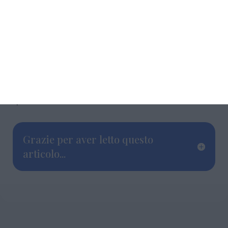
impianti.
A completamento della struttura sarà
effettuato il rifacimento delle pavimentazioni
in gres porcellanato, con la tinteggiatura dei
locali. Al termine dei lavori programmati sarà
stato compiuto un ulteriore passo verso la
qualità dei servizi offerti.
Grazie per aver letto questo
articolo...