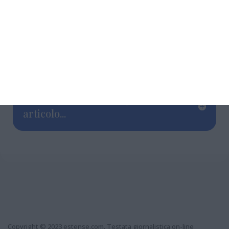
Poi, alle ore 20.30 in Teatro, la tanto attesa
Prima assoluta di
The Wall & Pink Floyd
Greatest Hits
(in replica domenica 18 maggio
alle ore 16).
Grazie per aver letto questo
articolo...
Copyright © 2023 estense.com. Testata giornalistica on-line