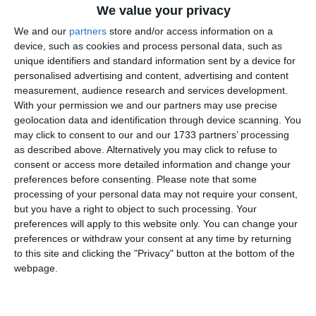
We value your privacy
We and our
partners
store and/or access information on a
device, such as cookies and process personal data, such as
unique identifiers and standard information sent by a device for
personalised advertising and content, advertising and content
measurement, audience research and services development.
With your permission we and our partners may use precise
di
Redazione
|
2 MIN

geolocation data and identification through device scanning. You
may click to consent to our and our 1733 partners’ processing
as described above. Alternatively you may click to refuse to




consent or access more detailed information and change your
preferences before consenting.
Please note that some
processing of your personal data may not require your consent,
but you have a right to object to such processing. Your
Sabato 17 maggio sarà una giornata speciale
preferences will apply to this website only. You can change your
per Ferrara e il suo Teatro Comunale Abbado
preferences or withdraw your consent at any time by returning
che ha voluto realizzare un pomeriggio
to this site and clicking the "Privacy" button at the bottom of the
webpage.
interamente gratuito e dedicato ai Pink Floyd.
Alle ore 16, in rotonda Foschini, giovani