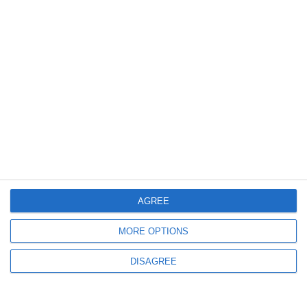
Alle ore 16.30, in rotonda Foschini, l’esibizione
del sassofonista Andrea Poltronieri immerge
il pubblico nel mondo musicale della
leggendaria band britannica.
Preludio della presentazione in anteprima,
alle ore 17 al Ridotto del Teatro Comunale,
del vinile Occulta Lunae Pars, versione in
latino di The Dark Side of the Moon, iniziativa
in collaborazione con la Pro loco del Gambero
AGREE
di Cento.
MORE OPTIONS
DISAGREE