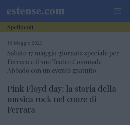
a
Spettacoli
16 Maggio 2025
Sabato 17 maggio giornata speciale per
Ferrara e il suo Teatro Comunale
Abbado con un evento gratuito
Pink Floyd day: la storia della
musica rock nel cuore di
Ferrara