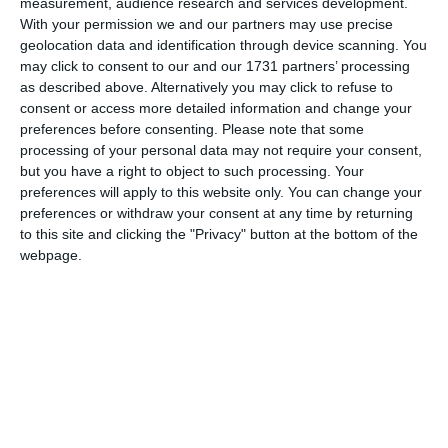
measurement, audience research and services development.
Non molti sanno che nelle vene di Arrigo
With your permission we and our partners may use precise
geolocation data and identification through device scanning. You
Boldrini (il mitico comandante Bulow)
may click to consent to our and our 1731 partners’ processing
scorreva anche sangue ferrarese, poiché la
as described above. Alternatively you may click to refuse to
madre, Angelina Gulminelli, era originaria di
consent or access more detailed information and change your
preferences before consenting.
Please note that some
Argenta.
processing of your personal data may not require your consent,
but you have a right to object to such processing. Your
E non molti sanno che,per trovare lavoro
preferences will apply to this website only. You can change your
presso l’Eridania, si iscrisse anche al PNF
preferences or withdraw your consent at any time by returning
to this site and clicking the "Privacy" button at the bottom of the
(Partito Nazionale Fascista). “Come larga
webpage.
parte degli italiani” si legge nel sito a lui
dedicato (
www.arrigoboldrini.it
).
Certo, anche Pio XI parlò di “tessera del pane”,
X
ma è pur vero che altri fecero scelte più
coraggiose.
E non è tutto, perché Boldrini vestì anche