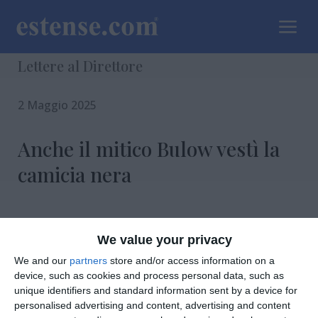
a
Lettere al Direttore
2 Maggio 2025
Anche il mitico Bulow vestì la
camicia nera
We value your privacy
di
Redazione
|
1 MIN

We and our
partners
store and/or access information on a
device, such as cookies and process personal data, such as




unique identifiers and standard information sent by a device for
personalised advertising and content, advertising and content