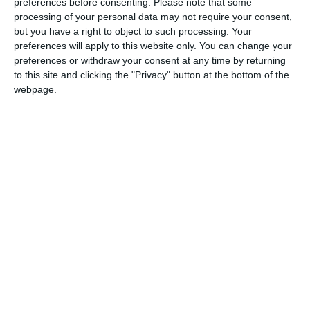
preferences before consenting.
Please note that some
Storie di Standard
, a cura di Massimo
processing of your personal data may not require your consent,
Mantovani e Giorgio Rimondi.
but you have a right to object to such processing. Your
preferences will apply to this website only. You can change your
Durante l’evento, i presenti riceveranno in
preferences or withdraw your consent at any time by returning
omaggio una copia del libro
Storie di Standard
to this site and clicking the "Privacy" button at the bottom of the
webpage.
(Amf Edizioni), scritto dai due relatori.
Il ruolo degli standard nel jazz
Nel contesto della musica jazz, molte delle
composizioni più celebri sono nate come
rielaborazioni di brani precedenti, spesso
provenienti dal repertorio della musica
leggera. Sebbene alcuni dei più grandi
successi jazz siano stati composti
direttamente da artisti del calibro di Duke
Ellington e Thelonious Monk, un numero
significativo di
standard
trae origine da