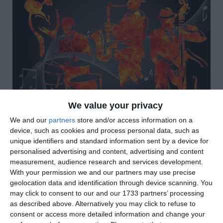
We value your privacy
di
Redazione
|
3 MIN

We and our
partners
store and/or access information on a
device, such as cookies and process personal data, such as
unique identifiers and standard information sent by a device for




personalised advertising and content, advertising and content
measurement, audience research and services development.
With your permission we and our partners may use precise
geolocation data and identification through device scanning. You
Oggi sabato 15 febbraio alle ore 15:30, presso
may click to consent to our and our 1733 partners’ processing
l’Aula Magna Stefano Tassinari della Scuola di
as described above. Alternatively you may click to refuse to
Musica Moderna di Ferrara, si terrà l’incontro
consent or access more detailed information and change your