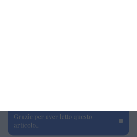
hanno assolto nuovamente l’uomo, questa
volta perché il fatto non costituisce reato.
Grazie per aver letto questo
articolo...