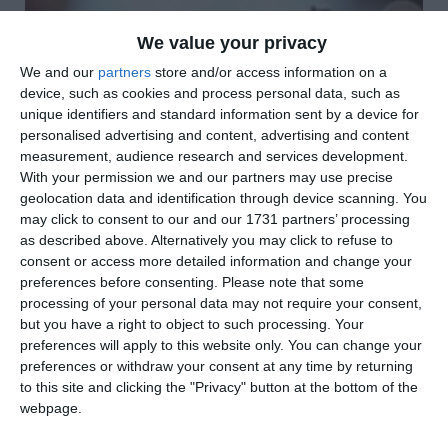
We value your privacy
We and our
partners
store and/or access information on a
device, such as cookies and process personal data, such as
unique identifiers and standard information sent by a device for
personalised advertising and content, advertising and content
measurement, audience research and services development.
With your permission we and our partners may use precise
geolocation data and identification through device scanning. You
may click to consent to our and our 1731 partners’ processing
as described above. Alternatively you may click to refuse to
di
Redazione
|
2 MIN

consent or access more detailed information and change your
preferences before consenting.
Please note that some
processing of your personal data may not require your consent,




but you have a right to object to such processing. Your
preferences will apply to this website only. You can change your
preferences or withdraw your consent at any time by returning
to this site and clicking the "Privacy" button at the bottom of the
Lo zio, nel febbraio del 2019, aveva dichiarato
webpage.
su Facebook che il giorno del divorzio