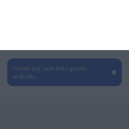
Ingresso libero fino a esaurimento dei posti
disponibili.
Grazie per aver letto questo
articolo...