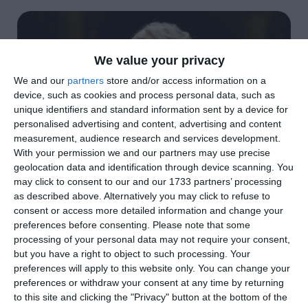
We value your privacy
We and our
partners
store and/or access information on a
device, such as cookies and process personal data, such as
unique identifiers and standard information sent by a device for
personalised advertising and content, advertising and content
measurement, audience research and services development.
With your permission we and our partners may use precise
geolocation data and identification through device scanning. You
may click to consent to our and our 1733 partners’ processing
as described above. Alternatively you may click to refuse to
consent or access more detailed information and change your
(Foto di Andrea Baldrati / Creativite)
preferences before consenting.
Please note that some
processing of your personal data may not require your consent,
di
Redazione
|
2 MIN

but you have a right to object to such processing. Your
preferences will apply to this website only. You can change your




preferences or withdraw your consent at any time by returning
to this site and clicking the "Privacy" button at the bottom of the