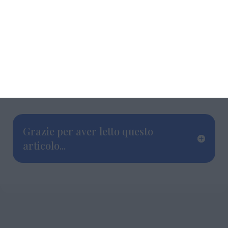
una libreria con la sua piccola dignità e la
risposta positiva di Scatole Parlanti, il mio
editore mi ha confermato che forse, davvero
è una piccola storia che può parlare a tutti
coloro che sentono un piccolo vuoto dentro e
che, allo stesso tempo, hanno voglia di
affrontarlo”.
Grazie per aver letto questo
articolo...