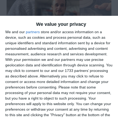
We value your privacy
We and our
partners
store and/or access information on a
device, such as cookies and process personal data, such as
unique identifiers and standard information sent by a device for
personalised advertising and content, advertising and content
measurement, audience research and services development.
With your permission we and our partners may use precise
di
Redazione
|
2 MIN

geolocation data and identification through device scanning. You
may click to consent to our and our 1733 partners’ processing
as described above. Alternatively you may click to refuse to




consent or access more detailed information and change your
preferences before consenting.
Please note that some
processing of your personal data may not require your consent,
but you have a right to object to such processing. Your
Un esordio letterario, quello di Alessio
preferences will apply to this website only. You can change your
Falavena con
Sfumature
, verrà presentato in
preferences or withdraw your consent at any time by returning
anteprima il 5 dicembre, alle 17, alla
to this site and clicking the "Privacy" button at the bottom of the