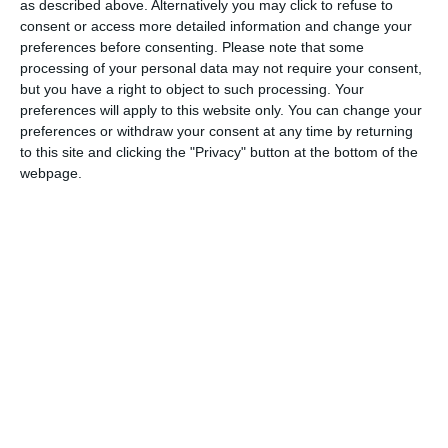
as described above. Alternatively you may click to refuse to
consent or access more detailed information and change your
preferences before consenting.
Please note that some
processing of your personal data may not require your consent,
but you have a right to object to such processing. Your
preferences will apply to this website only. You can change your
Se il freno non fosse
stato inserito la gru non
preferences or withdraw your consent at any time by returning
sarebbe crollata quel 17 agosto dell’anno
to this site and clicking the "Privacy" button at the bottom of the
webpage.
scorso. La relazione del perito nominato dal
tribunale mette un punto fermo sulle
indagini in mano alla pm Isabella Cavallari.
Il professor Giulio Ventura, esperto in
Ingegneria strutturale, edile e geotecnica e
docente al Politecnico di Torino, incaricato
nei mesi scorsi dal gip Danilo Russo, ha
esposto in incidente probatorio le sue
conclusioni.