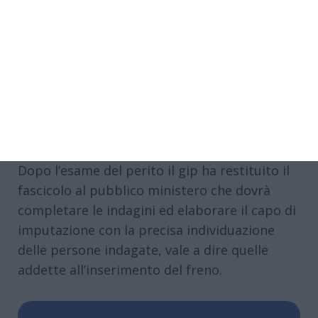
bloccato. Ciò ha impedito al braccio di
disporsi sottovento, in posizione di equilibrio
e di minima resistenza al vento. Le
sollecitazioni indotte dall’azione eolica sulla
gru traversata dal vento hanno provocato il
ribaltamento per moto rigido rispetto alla
base”.
Dopo l’esame del perito il gip ha restituito il
fascicolo al pubblico ministero che dovrà
completare le indagini ed elaborare il capo di
imputazione con la precisa individuazione
delle persone indagate, vale a dire quelle
addette all’inserimento del freno.