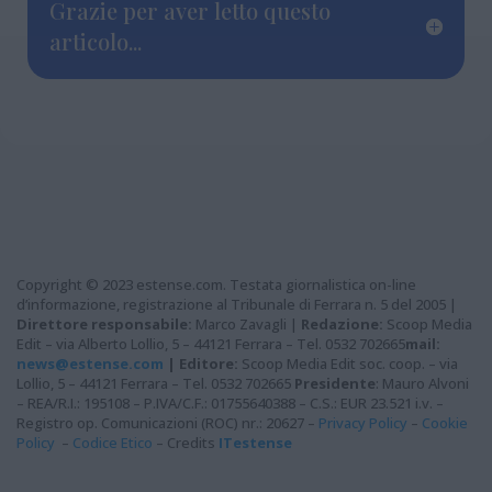
Grazie per aver letto questo
articolo...
Copyright © 2023 estense.com. Testata giornalistica on-line
d’informazione, registrazione al Tribunale di Ferrara n. 5 del 2005 |
Direttore responsabile:
Marco Zavagli |
Redazione:
Scoop Media
Edit – via Alberto Lollio, 5 – 44121 Ferrara – Tel. 0532 702665
mail:
news@estense.com
|
Editore:
Scoop Media Edit soc. coop. – via
Lollio, 5 – 44121 Ferrara – Tel. 0532 702665
Presidente
: Mauro Alvoni
– REA/R.I.: 195108 – P.IVA/C.F.: 01755640388 – C.S.: EUR 23.521 i.v. –
Registro op. Comunicazioni (ROC) nr.: 20627 –
Privacy Policy
–
Cookie
Policy
–
Codice Etico
– Credits
ITestense