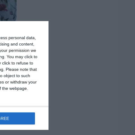
2 MIN
cess personal data,
tising and content,
your permission we
ng. You may click to
click to refuse to
ng.
Please note that
o object to such
ces or withdraw your
 of the webpage.
GREE