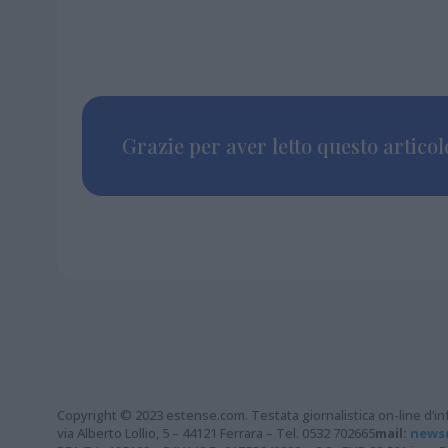
Grazie per aver letto questo articolo
Copyright © 2023 estense.com. Testata giornalistica on-line d’inf
via Alberto Lollio, 5 – 44121 Ferrara – Tel. 0532 702665
mail:
news