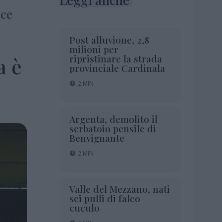
sce
Post alluvione, 2,8
milioni per
ripristinare la strada
a è
provinciale Cardinala
2 MIN
Argenta, demolito il
serbatoio pensile di
Benvignante
2 MIN
Valle del Mezzano, nati
sei pulli di falco
cuculo