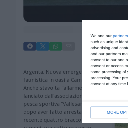
We and our
partners
such as unique ident




advertising and con
and our partners may
consent to our and o
consent or access m
Argenta.
Nuova emergenza
some processing of y
processing. Your pre
faunistica in oasi a Campotto.
consent at any time b
Anche stavolta l’allarme è stato
lanciato dall’associazione di
pesca sportiva “Vallesanta” che,
dopo aver fatto arrestare di
MORE OPT
recente quattro bracconieri
rumeni, ora sotto processo,