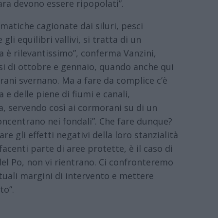
gara devono essere ripopolati”.
matiche cagionate dai siluri, pesci
li equilibri vallivi, si tratta di un
a è rilevantissimo”, conferma Vanzini,
esi di ottobre e gennaio, quando anche qui
rani svernano. Ma a fare da complice c’è
 e delle piene di fiumi e canali,
ua, servendo così ai cormorani su di un
concentrano nei fondali”. Che fare dunque?
e gli effetti negativi della loro stanzialità
facenti parte di aree protette, è il caso di
el Po, non vi rientrano. Ci confronteremo
ntuali margini di intervento e mettere
to”.