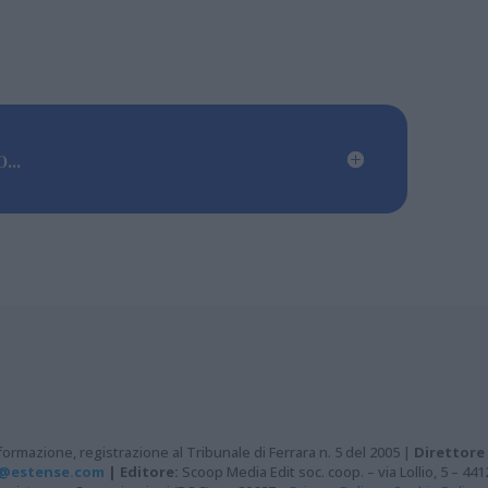
...
ormazione, registrazione al Tribunale di Ferrara n. 5 del 2005 |
Direttore
@estense.com
|
Editore:
Scoop Media Edit soc. coop. – via Lollio, 5 – 44