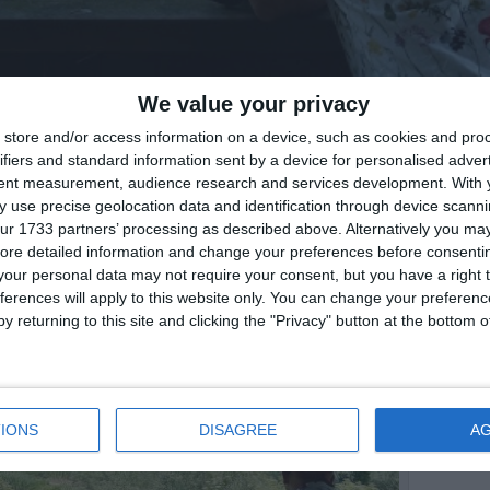
We value your privacy
di
Redazione
|

store and/or access information on a device, such as cookies and pro
ifiers and standard information sent by a device for personalised adver
tent measurement, audience research and services development.
With 
 use precise geolocation data and identification through device scanni
ur 1733 partners’ processing as described above. Alternatively you may 
ore detailed information and change your preferences before consenti
our personal data may not require your consent, but you have a right t
ferences will apply to this website only. You can change your preferen
y returning to this site and clicking the "Privacy" button at the bottom
IONS
DISAGREE
A