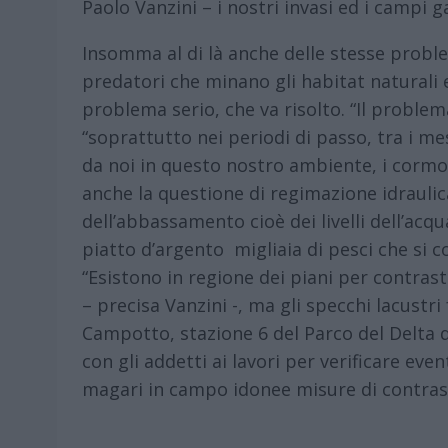
Paolo Vanzini – i nostri invasi ed i campi 
Insomma al di là anche delle stesse proble
predatori che minano gli habitat naturali e g
problema serio, che va risolto. “Il problem
“soprattutto nei periodi di passo, tra i m
da noi in questo nostro ambiente, i cormo
anche la questione di regimazione idraulica
dell’abbassamento cioè dei livelli dell’acq
piatto d’argento migliaia di pesci che si 
“Esistono in regione dei piani per contrastar
– precisa Vanzini -, ma gli specchi lacustri 
Campotto, stazione 6 del Parco del Delta d
con gli addetti ai lavori per verificare eve
magari in campo idonee misure di contras