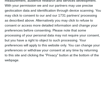
measurement, audience research and services development.
With your permission we and our partners may use precise
geolocation data and identification through device scanning. You
may click to consent to our and our 1731 partners’ processing
as described above. Alternatively you may click to refuse to
consent or access more detailed information and change your
preferences before consenting.
Please note that some
processing of your personal data may not require your consent,
but you have a right to object to such processing. Your
Studenti alla Teamplast
preferences will apply to this website only. You can change your
preferences or withdraw your consent at any time by returning
to this site and clicking the "Privacy" button at the bottom of the
“Oggi ho capito che la plastica può essere
webpage.
facilmente riciclata – spiega Beatrice Monco,
studentessa del quinto anno del Liceo
Carducci di Bondeno – quando si parla di
inquinamento, il problema quindi non è certo
la plastica ma il modo in cui l’uomo la
utilizza”.