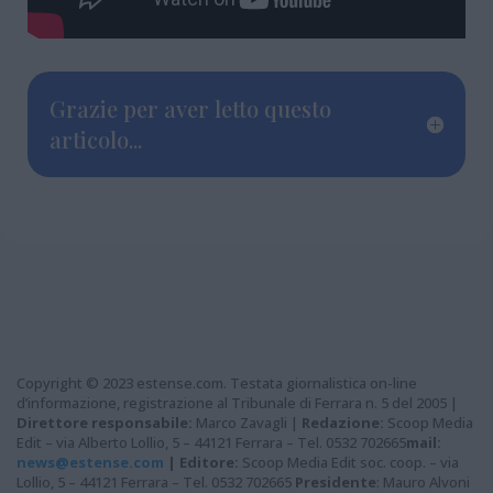
Grazie per aver letto questo
articolo...
Copyright © 2023 estense.com. Testata giornalistica on-line
d’informazione, registrazione al Tribunale di Ferrara n. 5 del 2005 |
Direttore responsabile:
Marco Zavagli |
Redazione:
Scoop Media
Edit – via Alberto Lollio, 5 – 44121 Ferrara – Tel. 0532 702665
mail:
news@estense.com
|
Editore:
Scoop Media Edit soc. coop. – via
Lollio, 5 – 44121 Ferrara – Tel. 0532 702665
Presidente
: Mauro Alvoni