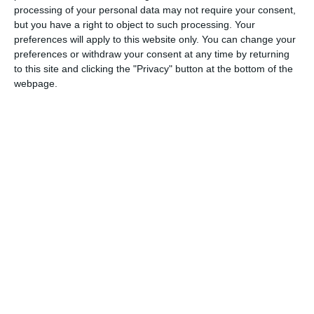
processing of your personal data may not require your consent,
but you have a right to object to such processing. Your
preferences will apply to this website only. You can change your
preferences or withdraw your consent at any time by returning
to this site and clicking the "Privacy" button at the bottom of the
webpage.
Francesco Bigoni
A nord di Milano verso l’aeroporto di
Malpensa, S. Giorgio su Legnano e S. Vittore
Olona da decenni “rivaleggiano” a chi
organizza la migliore campestre nazionale,