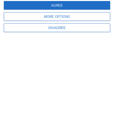
AGREE
MORE OPTIONS
DISAGREE
Carolina Poli, Vicky Ferrari e Alice Melotti
Dal fango delle campestri al confortevole
calore degli impianti indoor dove nel weekend
scorso a Padova sull’anello di 200 metri Dario
Berveglieri sfiora il suo personale “outdoor”
sui 3.000 metri correndo in 9’09” mentre in
contemporanea a Modena Antonietta