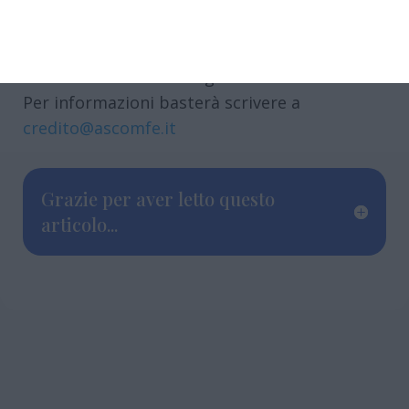
L’appuntamento – in presenza – prevede
l’iscrizione obbligatoria ed è gratuito.
Previsto anche un collegamento a distanza.
Per informazioni basterà scrivere a
credito@ascomfe.it
Grazie per aver letto questo
articolo...