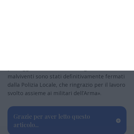
fondamentali nella conduzione delle indagini,
agevolando anche le azioni di contrasto alla
microcriminalità – sottolinea l’assessore alla
Sicurezza, Ornella Bonati –. Nel caso specifico
in questione, il sistema chiave è stato il Targa
System, che in pochissimo tempo ha
consentito di identificare il veicolo rubato e di
registrarne ogni singolo successivo
passaggio, fino ad arrivare al giorno in cui i
malviventi sono stati definitivamente fermati
dalla Polizia Locale, che ringrazio per il lavoro
svolto assieme ai militari dell’Arma».
Grazie per aver letto questo
articolo...