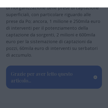
fiumi e canali, 1 milione di euro per interventi
di riorganizzazione delle prese di captazione
superficiali, con particolare riguardo alle
prese da Po; ancora, 1 milione e 250mila euro
di interventi per il potenziamento della
captazione da sorgenti, 2 milioni e 600mila
euro per la sistemazione di captazioni da
pozzi, 60mila euro di interventi su serbatori
di accumulo.
Grazie per aver letto questo
articolo...