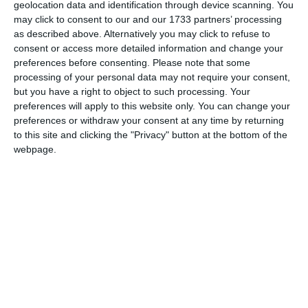
geolocation data and identification through device scanning. You
may click to consent to our and our 1733 partners’ processing
as described above. Alternatively you may click to refuse to
consent or access more detailed information and change your
preferences before consenting.
Please note that some
processing of your personal data may not require your consent,
but you have a right to object to such processing. Your
preferences will apply to this website only. You can change your
Dalle spese (1,8 milioni di euro) per le
preferences or withdraw your consent at any time by returning
autobotti
ai lavori (250mila euro), nel
to this site and clicking the "Privacy" button at the bottom of the
webpage.
bolognese, sulla Canaletta del
Canale
Emiliano-Romagnolo
per ridurre la
pressione dei prelievi sul fiume Po.
Dall’ottimizzazione delle
sorgenti a Bobbio
(300mila euro), nel piacentino, ai lavori
(280mila euro) per mantenere e approfondire
il canale di adduzione agli
impianti idrovori
sul Po di Boretto
(Re).