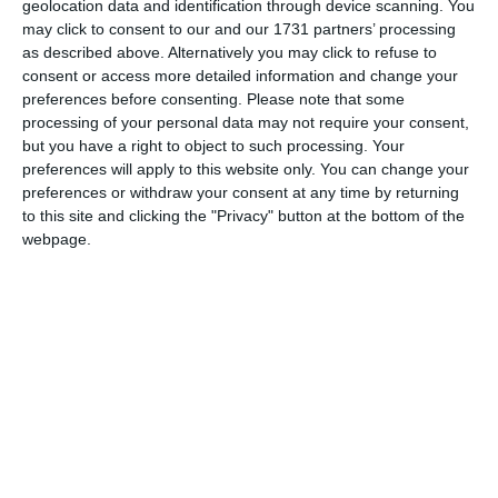
geolocation data and identification through device scanning. You
may click to consent to our and our 1731 partners’ processing
as described above. Alternatively you may click to refuse to
consent or access more detailed information and change your
preferences before consenting.
Please note that some
processing of your personal data may not require your consent,
but you have a right to object to such processing. Your
preferences will apply to this website only. You can change your
preferences or withdraw your consent at any time by returning
to this site and clicking the "Privacy" button at the bottom of the
Comacchio. Sicurezza in mare, negli acquisti e
webpage.
dell’ambiente. Questi gli obiettivi del
progetto “Un mare di legalità 2021” che, dopo
le riaperture post-lockdown, è stato
presentato sabato 19 giugno dal prefetto
Michele Campanaro al Lido di Spina.
Il progetto, che coinvolge istituzioni,
associazioni di categoria, turisti e volontari,