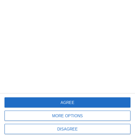
interistituzionali e con il terzo settore,
possiamo sostenere i nostri operatori
economici per il rilancio delle loro attività,
dopo i danni causati dall’emergenza
sanitaria”.
AGREE
MORE OPTIONS
DISAGREE