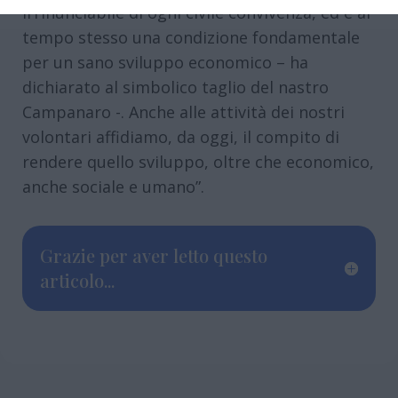
irrinunciabile di ogni civile convivenza, ed è al
tempo stesso una condizione fondamentale
per un sano sviluppo economico – ha
dichiarato al simbolico taglio del nastro
Campanaro -. Anche alle attività dei nostri
volontari affidiamo, da oggi, il compito di
rendere quello sviluppo, oltre che economico,
anche sociale e umano”.
Grazie per aver letto questo
articolo...