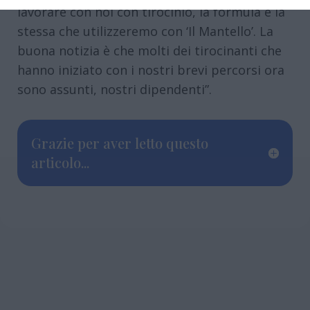
lavorare con noi con tirocinio, la formula è la
stessa che utilizzeremo con ‘Il Mantello’. La
buona notizia è che molti dei tirocinanti che
hanno iniziato con i nostri brevi percorsi ora
sono assunti, nostri dipendenti”.
Grazie per aver letto questo
articolo...