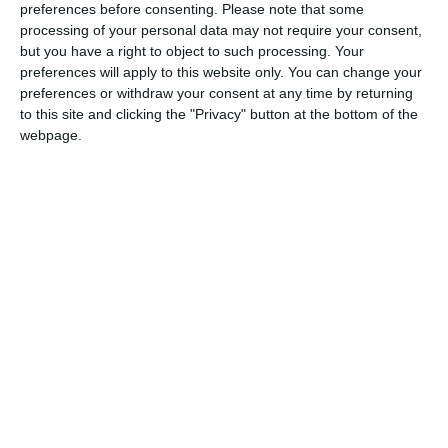
preferences before consenting.
Please note that some
processing of your personal data may not require your consent,
but you have a right to object to such processing. Your
preferences will apply to this website only. You can change your
preferences or withdraw your consent at any time by returning
to this site and clicking the "Privacy" button at the bottom of the
webpage.
di Lucia Bianchini
Continuano le attività dell’associazione ‘Il
Mantello’, a cui si aggiungono nuovi e
importanti progetti, finanziati grazie al
sostegno dell’Associazione Regionale