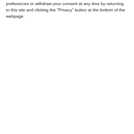
preferences or withdraw your consent at any time by returning
to this site and clicking the "Privacy" button at the bottom of the
webpage.
Zerbinate. Sabato 5 dicembre, due Guardie
Volontarie dell’Unione Pescatori Estensi,
Marco Falciano e Luca Fogato, hanno risposto
all’allarme dei residenti di Zerbinate, che
lamentavano l’inquinamento del canale Cavo
Terre Vecchie ad opera di liquami di origine
agricola.
Arrivati in via Ferrarese, i due volontari hanno
immediatamente individuato la fonte
dell’inquinamento: un frutteto che percolava
liquame, presumibilmente originato da
sottoprodotti di biogas sparsi pochi giorni