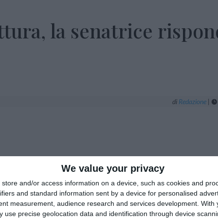
tura, la senatrice rispo
di
Redazione
|

We value your privacy
 conosco, e a chi lui rappresenta.
store and/or access information on a device, such as cookies and pro
ifiers and standard information sent by a device for personalised adver
, non legga con attenzione i quotidiani cui
tent measurement, audience research and services development.
With 
anno annunciato e riportato il convegno
 use precise geolocation data and identification through device scanni