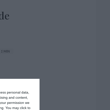
nde
1 MIN
cess personal data,
tising and content,
your permission we
ng. You may click to