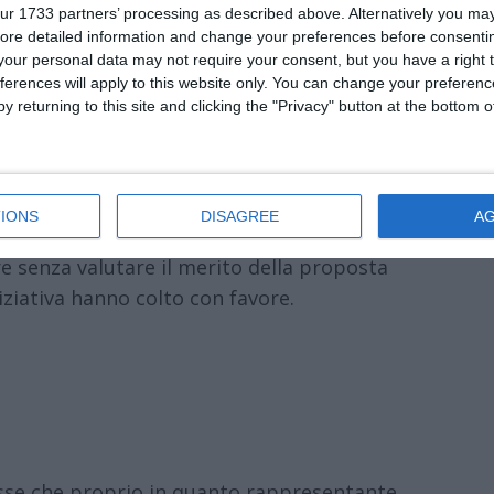
 alla Sala Isma, dalla sottoscritta e dal
ur 1733 partners’ processing as described above. Alternatively you may 
ore detailed information and change your preferences before consenti
Legge sulla promozione della Lettura.
our personal data may not require your consent, but you have a right t
ferences will apply to this website only. You can change your preferen
own, come Vecchi insinua. È stata pensata e
y returning to this site and clicking the "Privacy" button at the bottom
raio, quindi prima dell’emergenza sanitaria
 dei libri in Amazon, il tema riguarda tutti
IONS
DISAGREE
A
di chi per lui, dimostra solo un
e senza valutare il merito della proposta
niziativa hanno colto con favore.
sse che proprio in quanto rappresentante