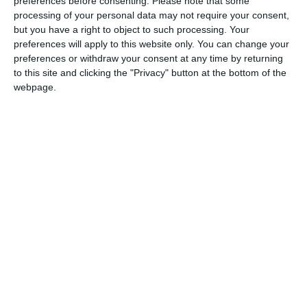
preferences before consenting.
Please note that some
processing of your personal data may not require your consent,
but you have a right to object to such processing. Your
preferences will apply to this website only. You can change your
preferences or withdraw your consent at any time by returning
to this site and clicking the "Privacy" button at the bottom of the
webpage.
Venerdì scorso, con il primo incontro presso
la Sala Conferenze restaurata dell’Urban
Center, ha preso il via la Scuola di Formazione
culturale e tecnica per amministratori
pubblici
“Servire la Città”,
promossa da
Progetto San Giorgio, associazione di cultura